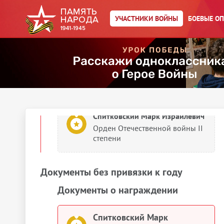
Документы о награждении
УЧАСТНИКИ ВОЙНЫ
БОЕВЫЕ О
Спитковский Марк Израйлевич
Медаль «За боевые заслуги»
1985
Документы о награждении
Спитковский Марк Израйлевич
Орден Отечественной войны II
степени
Документы без привязки к году
Документы о награждении
Спитковский Марк