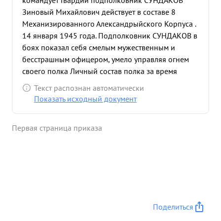
командует Гвардии подполковник СУНДАКОВ
Зиновый Михайлович действует в составе 8
Механизированного Александрыйского Корпуса .
14 января 1945 года. Подполковник СУНДАКОВ в
боях показал себя смелым мужественным и
бесстрашным офицером, умело управляя огнем
своего полка Личный состав полка за время
боевых действий в составе корпуса проявил
Текст распознан автоматически
исключительное мужество, бесстрашие и умение
Показать исходный документ
вобеждать врага, Не смотря на трудности
управления полком в бою, так как полк
Первая страница приказа
подивизионно действовал . механизированными
бригадами тов. СУНДАКОВ сумел в самых трудных
условиях боях централизовать управление огнем
полка тем самым обеспечивал успешное
выполнение боевых задач, стоявших перед
корпусом. Тов. СУНДАКОВ находясь постояние в
боевых порядках наступающих частей корпуса
Поделиться
своим личным примером воодушевлял личный