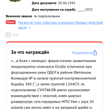
Дата документа
05.06.1945
Дата поступления на службу
__.__.1932
Воинское звание
гв. подполковник
Новое
Читать об этих событиях в журнале боевых действий
части
Ещё
За что награждён
Поделиться
«... в боях с немецко- фашистскими захватчиками
неоднократно отличался Особо отличился при
форсировании реки ОДЕР в районе Феллихов.
Командуя № в начале группой контрминометной
борьбы 380 С", а затем группой 1264СП. гв.
подполковник СУНТАКОВ умело организовал
взаимодействие с пехотой, имея широко
развернутую сеть передовых НПО Уже с утра 20
апреля сам лично имел н на западной дамбе р.