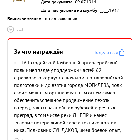
Дата документа
09.07.1944
Дата поступления на службу
__.__.1932
Воинское звание
гв. подполковник
Ещё
За что награждён
Поделиться
«... 16 Гвардейский Гаубичный артиллерийский
полк имел задачу поддержки частей 62
стрелкового корпуса. с началом а ртиллерийской
подготовки и до взятия города МОГИЛЕВА, полк
своим мощным организованным огнем сумел
обеспечить успешное продвижение пехоты
вперед, захват важнейших рубежей и речных
преград, в том числе реки ДНЕПР и нанес
тяжелые потери живой силе и технике против
ника. Полковник СУНДАКОВ, имея боевой опыт,
умело разрешал вопросы взаимодействия с