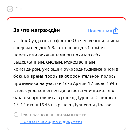
Ещё
За что награждён
Поделиться
«... Тов. Сундаков на фронте Отечественной войны
с первых ее дней. За этот период в борьбе с
немецкими оккупантами он показал себя
выдержанным, смелым, мужественным
командиром, умеющим руководить дивизионом в
бою. Во время прорыва оборонительной полосы
противника на участке 16-й Армии 12 июля 1943
г. тов. Сундаков огнем дивизиона уничтожил две
батареи противника в р-не д. Дурнево Слободка.
13-14 июля 1943 г. в р-не д. Дурнево и Долгое
огнем дивизиона отражил контратаку
Текст распознан автоматически
противника, где уничтожил 80 солдат и офицеров
Показать исходный документ
противника. в период наступательных действий