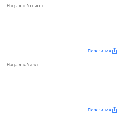
состав пол в мужестве 1 и отваге. ...»
Наградной список
Поделиться
Наградной лист
Поделиться