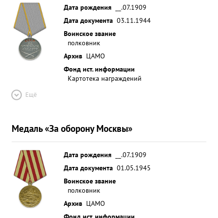
организовал наблюдение за пр-ком., в результате
Дата рождения
__.07.1909
тщательной подготовке к захвату контрольного
Дата документа
03.11.1944
пленного 5.9.43 г., благодаря личного
Воинское звание
руководства тов. Аобакумова действующими
полковник
подразделениями по захвату контроль ...»
Архив
ЦАМО
Фонд ист. информации
Картотека награждений
Ещё
Медаль «За оборону Москвы»
Дата рождения
__.07.1909
Дата документа
01.05.1945
Воинское звание
полковник
Архив
ЦАМО
Фонд ист. информации