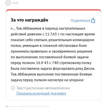
Ещё
За что награждён
Поделиться
«... Тов. Аббакумов в период наступательных
действий дивизии с 11.7.43 г. по настоящее время
показал себя смелым, решительным командиром
полка, умеющим в сложной обстановки боях
принимать правильно и своевременно решения
по выполнению поставленной боевой задачи
перед полком. 16.9 43 г. 740 стрелковому полку
была поставлена задача форсировать реку Десна.
Тов. Аббакумов выполняя поставленную боевую
задачу перед полком несмотря на упорное
сопротивление противника с Западного берега
Текст распознан автоматически
реки Десна и интенсивный огонь из всех видов
Показать исходный документ
оружия сумел при не значительных потерях
личного состава, благодаря правильного и