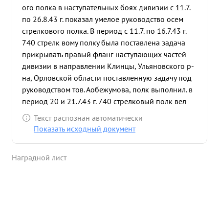
ого полка в наступательных боях дивизии с 11.7.
по 26.8.43 г. показал умелое руководство осем
стрелкового полка. В период с 11.7. по 16.7.43 г.
740 стрелк вому полку была поставлена задача
прикрывать правый фланг наступающих частей
дивизии в направлении Клинцы, Ульяновского р-
на, Орловской области поставленную задачу под
руководством тов. Аобежумова, полк выполнил. в
период 20 и 21.7.43 г. 740 стрелковый полк вел
активные боевые действия в р-не д. Красниково,
Текст распознан автоматически
Знаменского р-на, Орловской области, отражая
Показать исходный документ
при этом не однократные атаки численно
превосходя его силами пр-ка. 21.7.43 г. пр-ка
Наградной лист
силой до 30 танков при поддержке до 2-х рот
пехоты пр-ка, атаковал боевые порядки 740 стр
полка, благодаря умению т. Аббакумова управлять
и маневрировать подразделениями, контратака
пр-ка была отбита с большими для него
потерями, в результате пр-ка потерял 16 танков и