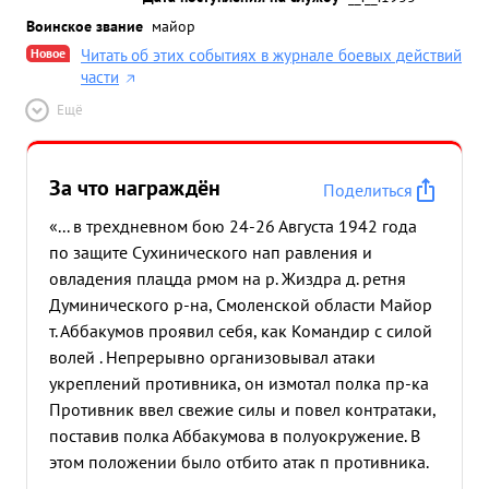
Воинское звание
майор
Новое
Читать об этих событиях в журнале боевых действий
части
Ещё
За что награждён
Поделиться
«... в трехдневном бою 24-26 Августа 1942 года
по защите Сухинического нап равления и
овладения плацда рмом на р. Жиздра д. ретня
Думинического р-на, Смоленской области Майор
т. Аббакумов проявил себя, как Командир с силой
волей . Непрерывно организовывал атаки
укреплений противника, он измотал полка пр-ка
Противник ввел свежие силы и повел контратаки,
поставив полка Аббакумова в полуокружение. В
этом положении было отбито атак п противника.
Тов. Аббакумов в бою под сильным огнем всех