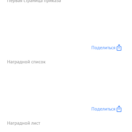
Первая страница приказа
умелого управления подразделениями полка
двумя остальонами форсировать реку Десна в р-
не Озера Боровень, что 2,5 клм. Восточнее дер.
Полужье и овладеть Западным берегом реки
Десна. 17.9.43 года в результате стремительного
удара по противнику 740 стрелковый жением
полка овладел дер. Полужье и Восточной
Поделиться
окраиной дер. Бакшеево. азвивая дальнейший
успех наступления 740 стр. полк продолжал
Наградной список
преследовать противника в направлении или
Вигоничи, Клинок и Городец. ...»
Поделиться
Наградной лист