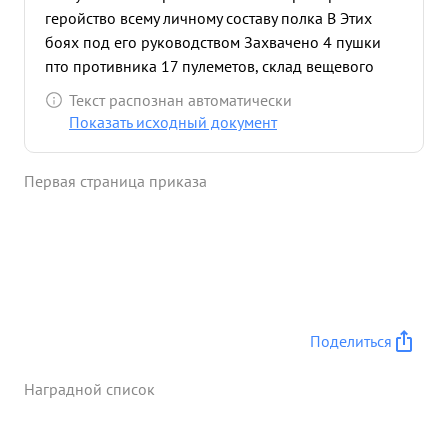
геройство всему личному составу полка В Этих
боях под его руководством Захвачено 4 пушки
пто противника 17 пулеметов, склад вещевого
имущества противника. 24.09. 1943 г при взятии
Текст распознан автоматически
дер. Никитино тов. Рабиновичь сам Лично убил 2х
Показать исходный документ
немцев и одного взял в плен, 27. 09. 43 г. при
взятии дер. Бряново тов. Рабиновичь был ранен и
Первая страница приказа
продолжал громить врага до приказа старших
начальнико ...»
Поделиться
Наградной список