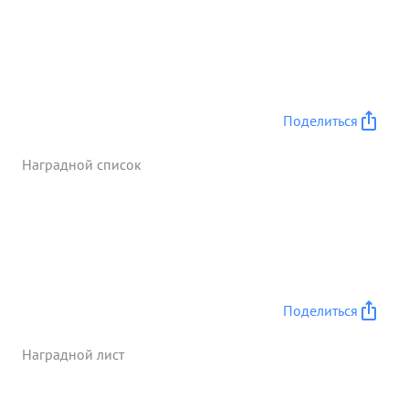
Своевременно организовывал и руководил
разведывательной службой частей и
подразделений бригады. Дисциплинирован,
исполнительный требовательный к себе и
подчиненным, пользуется авторитетом среди
личного состава. Предан делу партии Ленина-
Поделиться
Сталина и Социалистической Родине. За боевые
действия достоин Правительственной награды. 3
Наградной список
рденом КРАСНОЙ ЗВЕЗДЫ" ...»
Поделиться
Наградной лист