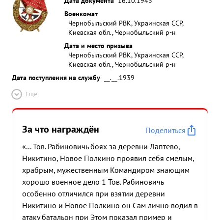
Дата документа
16.10.1943
Военкомат
Чернобыльский РВК, Украинская ССР,
Киевская обл., Чернобыльский р-н
Дата и место призыва
Чернобыльский РВК, Украинская ССР,
Киевская обл., Чернобыльский р-н
Дата поступления на службу
__.__.1939
Ещё
За что награждён
Поделиться
«... Тов. Рабиновичь боях за деревни Лаптево,
Никитино, Новое Полкино проявил себя смелым,
храбрым, мужественным Командиром знающим
хорошо военное дело 1 Тов. Рабиновичь
особенно отличился при взятии деревни
Никитино и Новое Полкино он Сам лично водил в
атаку батальон при Этом показал пример и