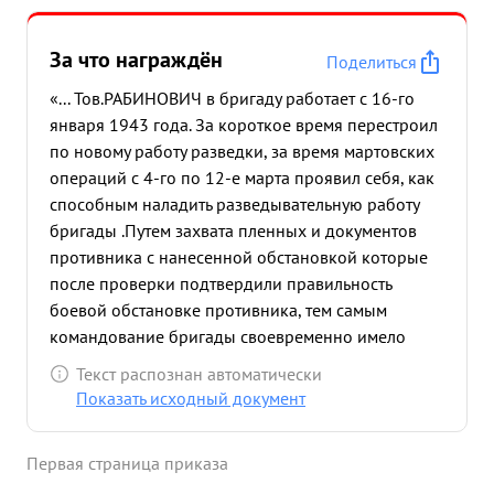
За что награждён
Поделиться
«... Тов.РАБИНОВИЧ в бригаду работает с 16-го
января 1943 года. За короткое время перестроил
по новому работу разведки, за время мартовских
операций с 4-го по 12-е марта проявил себя, как
способным наладить разведывательную работу
бригады .Путем захвата пленных и документов
противника с нанесенной обстановкой которые
после проверки подтвердили правильность
боевой обстановке противника, тем самым
командование бригады своевременно имело
данные о действиях ,составе и номерации частей
Текст распознан автоматически
противника в населенном пункте старая
Показать исходный документ
Мельница. Тов. РАБИНОВИЧ не однократно
выполнял особые задания командования в самых
Первая страница приказа
сложных условиях боевой обстановке