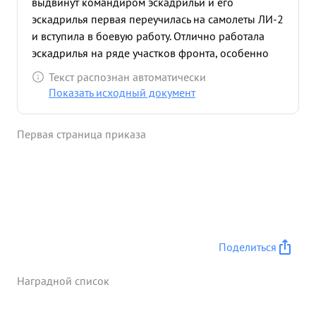
выдвинут командиром эскадрильи и его
эскадрилья первая переучилась на самолеты ЛИ-2
и вступила в боевую работу. Отлично работала
эскадрилья на ряде участков фронта, особенно
хорошо работала в интересах Кавказкого фронта,
Текст распознан автоматически
где сделала более 500 боевых вылетов. с марта
Показать исходный документ
месяца-работает Командиром 336 Авиационного
полка Дальнего Действия. Показал себя хорошим
Первая страница приказа
организатором и полк сколотил в боевой
коллектив, За короткий промежуток времени.
Полк сделал более 350 боевых вылетов. Сам
лично совершил 156 боевых вылетов. в системе
АДД 65 боевых вылетов. После последнего
награждения совершил 36 боевых вылетов. Делу
партии ЛЕНИНА-СТАЛИНА и Социалистической
Поделиться
Родине предан. ...»
Наградной список