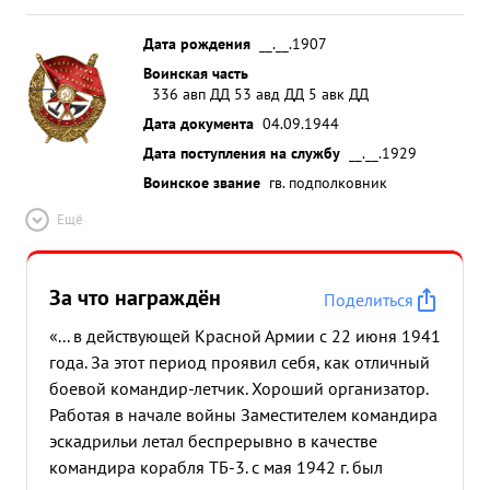
Дата рождения
__.__.1907
Воинская часть
336 авп ДД 53 авд ДД 5 авк ДД
Дата документа
04.09.1944
Дата поступления на службу
__.__.1929
Воинское звание
гв. подполковник
Ещё
За что награждён
Поделиться
«... в действующей Красной Армии с 22 июня 1941
года. За этот период проявил себя, как отличный
боевой командир-летчик. Хороший организатор.
Работая в начале войны Заместителем командира
эскадрильи летал беспрерывно в качестве
командира корабля ТБ-3. с мая 1942 г. был