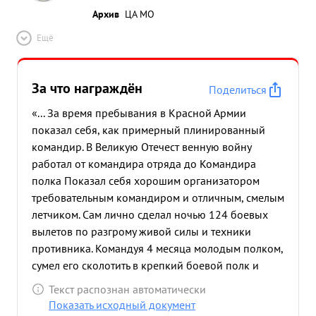
Архив
ЦА МО
Ещё
За что награждён
Поделиться
«... За время пребывания в Красной Армии
показал себя, как примерный плинированный
командир. В Великую Отечест венную войну
работал от командира отряда до Командира
полка Показал себя хорошим организатором
требовательным командиром и отличным, смелым
летчиком. Сам лично сделал ночью 124 боевых
вылетов по разгрому живой силы и техники
противника. Командуя 4 месяца молодым полком,
сумел его сколотить в крепкий боевой полк и
занять ведущее место в дивизии. Делу партии
Текст распознан автоматически
ЛЕНИНА-СТАЛИНА и Социалистической Родине
Показать исходный документ