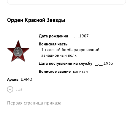
предан. вывод: за выслугу лет в Красной Армии
достоин награждения медалью "За боевые
заслуги" ...»
Орден Красной Звезды
Дата рождения
__.__.1907
Воинская часть
1 тяжелый бомбардировочный
авиационный полк
Дата поступления на службу
__.__.1933
Воинское звание
капитан
Архив
ЦАМО
Ещё
Первая страница приказа