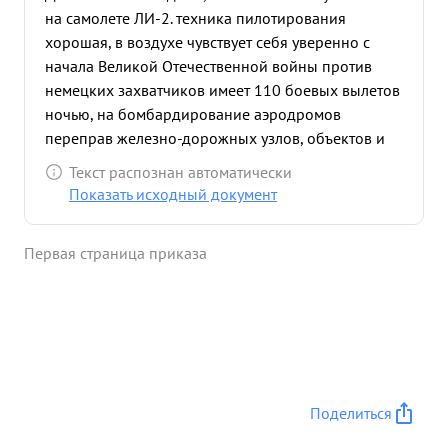
на самолете ЛИ-2. техника пилотирования
хорошая, в воздухе чувствует себя уверенно с
начала Великой Отечественной войны против
немецких захватчиков имеет 110 боевых вылетов
ночью, на бомбардирование аэродромов
переправ железно-дорожных узлов, объектов и
скопления техники и живой силы противника,
Текст распознан автоматически
задания выполнил хорошо После второго
Показать исходный документ
награждения имеет 25 боевых вылетов ночью. в
системе Авиации Дальнего действия имеет 30
Первая страница приказа
боевых вылетов Дисциплинирован. Требователен
к себе и своим подчиненным. Политически и
морально устойчив. Общее и политическое
развитие хорошее. Волевой энергичный и
инициативный Обладает хорошими
организаторскими способнос тями Хорошо
развито чувство ответственности за порученную
Поделиться
работу. Эскадрилией командует с апреля месяца