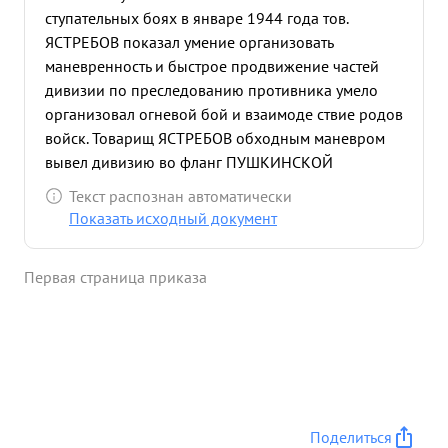
ступательных боях в январе 1944 года тов.
ЯСТРЕБОВ показал умение организовать
маневренность и быстрое продвижение частей
дивизии по преследованию противника умело
организовал огневой бой и взаимоде ствие родов
войск. Товарищ ЯСТРЕБОВ обходным маневром
вывел дивизию во фланг ПУШКИНСКОЙ
группировки противника овладев дивизией
Текст распознан автоматически
рядом населенных пунктов, нанеся противнику
Показать исходный документ
большой урон в живой силе технике и этим соде
йствовал частям корпуса в захвате и городов
Первая страница приказа
ПУШКИН и ПАВЛОВСК и ж/д ст. АНТРОПШИНО. За
умелое руководство боевыми действиями,
маневренность и быстрое продвижение дивизии
по изгнанию и уничтожению орденом тов.
достоин награждения ...»
Поделиться