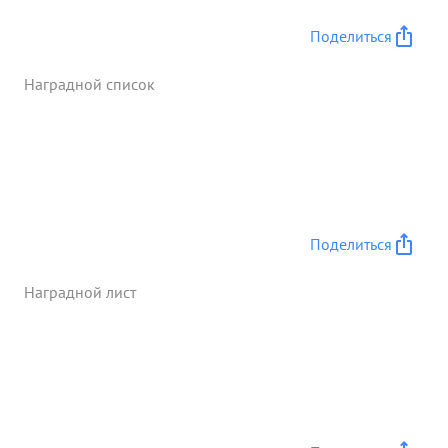
задачу. В этих боях генерал-майор ЯСТРЕБОВ
проявил настойчивость и непреклонную волю к
Поделиться
выполнению поставленной боевой задачи,
показал умение руководить частями в бою. ...»
Наградной список
Поделиться
Наградной лист