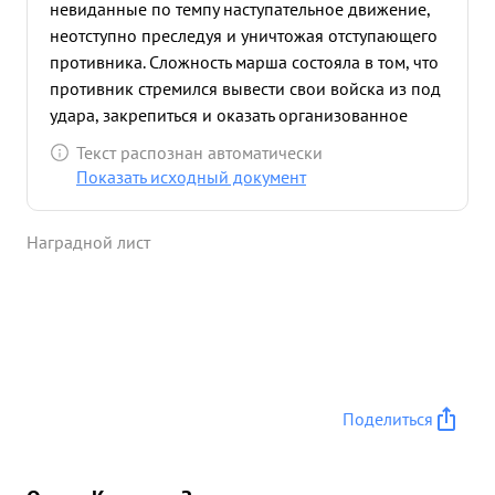
невиданные по темпу наступательное движение,
неотступно преследуя и уничтожая отступающего
противника. Сложность марша состояла в том, что
противник стремился вывести свои войска из под
удара, закрепиться и оказать организованное
сопротивление но Генерал-майор ЯСТРЕБОВ,
Текст распознан автоматически
применив танковые десанты, лишил противника
Показать исходный документ
этой возможности, вынудив его в поспешному
отступлению. Генерал-майор ЯСТРЕБОВ умело
Наградной лист
провел операцию по преследова нию, правильно
организовав взаимодействие всех родов оружия,
в результате чего противник бросая на пути
оружие и боевую технику без остановочно
откатывался к гор. ТАЛЛИН, и 22.09.1944 года
части 72 стрелковой дивизии совместно с
другими частями с хода овладели сто лицей
Поделиться
Советской Эстонии и важным портом гор.
ТАЛЛИН. ...»