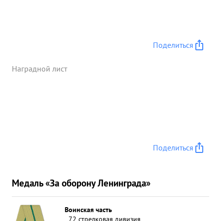
умело маневриру я резервом и огнем, отбил
контр-атаки противника. Постоянно заботясь о
материальном обеспечении боя правильно расста
вив силы штаба и тыла, полковник ЯСТРЕБОВ
Поделиться
сумел организовать бесперебойное обеспечение
боях всем необходимым. Получив задачу на
Наградной лист
закрепление захваченных рубежей, тов.
ЯСТРЕБОВ поднял буквально все и быстро
организовал прочную оборону в полосе своей
дивизии, ...»
Поделиться
Медаль «За оборону Ленинграда»
Воинская часть
72 стрелковая дивизия