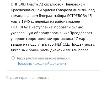
ОППЕЛЬН части 72 стрелковой Павловской
Краснознаменной ордена Суворова дивизии под
командованием Генерал-майора ЯСТРЕБОВА 15
марта 1945 г., перейдя из района южнее
ГРОТТКАУ в наступление, прорвали сильно
укрепленную оборону противника
Преодолевая
упорное сопротивление противника 17 марта
вышли на подступы к гор. НЕЙССЕ. Продвигаясь с.
тяжелыми боями части дивизии заняли более
десяти крупных населенных пунктов, истребили
Текст распознан автоматически
большое количество живой силы и техники врага.
Показать исходный документ
23 марта 1945 г. после перегруппировки части 72
СД с севера начали штурм сильно укрепленного
Первая страница приказа
противником гор. НЕЙССЕ и к утру 24.3.45
совместно с другими соединениями корпуса
полностью овладели им, продвинувшись вперед
южнее города на 6-8 километров, этим самым
выполнив полностью поставленную боевую