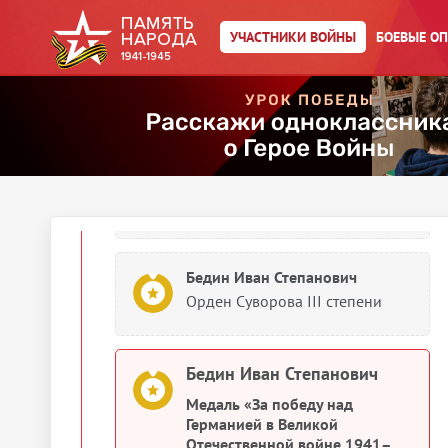
Бедин Иван Степанович
Картотека ранений
УЧАСТНИКИ ВОЙНЫ
БОЕВЫЕ О
1945
Документы о награждении
Бедин Иван Степанович
Орден Красного Знамени
Бедин Иван Степанович
Орден Суворова III степени
Бедин Иван Степанович
Медаль «За победу над
Германией в Великой
Отечественной войне 1941–