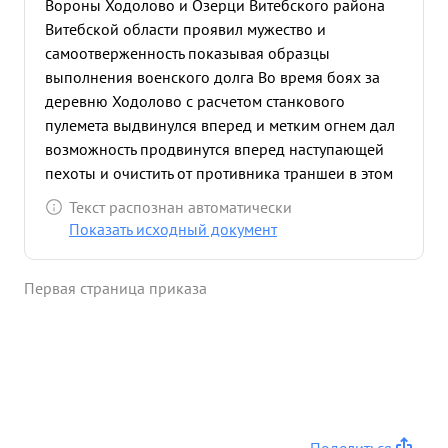
Вороны Ходолово и Озерци Витебского района
Витебской области проявил мужество и
самоотверженность показывая образцы
выполнения военского долга Во время боях за
деревню Ходолово с расчетом станкового
пулемета выдвинулся вперед и метким огнем дал
возможность продвинутся вперед наступающей
пехоты и очистить от противника траншеи в этом
бою тов. ВАКУЛА лично из станкового пулемета
Текст распознан автоматически
уничтожил 4-х гитлеровцев и подовил огонь
Показать исходный документ
станкового пулемета противника. ...»
Первая страница приказа