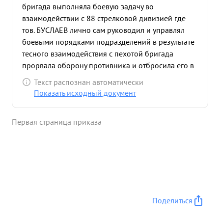
бригада выполняла боевую задачу во
взаимодействии с 88 стрелковой дивизией где
тов. БУСЛАЕВ лично сам руководил и управлял
боевыми порядками подразделений в результате
тесного взаимодействия с пехотой бригада
прорвала оборону противника и отбросила его в
глубину обороны с большими для него потерями.
Текст распознан автоматически
Бригадой захвачены трофей: ПТО-11 ПТР-5
Показать исходный документ
минометов. 6 зениток -1, станковых пулеметов 4,
12 орудии 26 транспортных машин Элегковых,7
Первая страница приказа
мотоциклов 39 повок с разным имуществом,
машина с документами, 10 ручных пулеметов,
убито 800 солдат и офицеров, 1 генерал, взято 45
солдат в плен. Тов. БУСЛАЕВ все время находился
в боевых порядках подразделений и
своевременно давал указания. Ходатайствую о
представлении к правительственной награды
Поделиться
орденом "КРАСНОЕ ЗНАМЯ" ...»