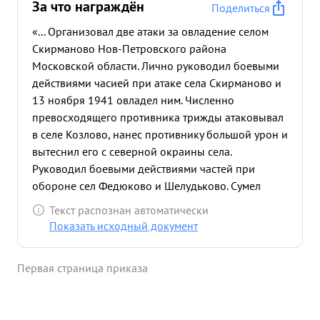
За что награждён
Поделиться
«... Организовал две атаки за овладение селом
Скирманово Нов-Петровского района
Московской области. Лично руководил боевыми
действиями часией при атаке села Скирманово и
13 ноября 1941 овладел ним. Численно
превосходящего противника трижды атаковывал
в селе Козлово, нанес противнику большой урон и
вытеснил его с северной окраины села.
Руководил боевыми действиями частей при
обороне сел Федюково и Шелудьково. Сумел
приостановить беспорядочный отход частей
Текст распознан автоматически
других соединений, организовал оборону и
Показать исходный документ
приостановал наступление противника на север
Рубеж удерживал небольшой группой бойцов и
Первая страница приказа
командиров в течение трех дней. ...»