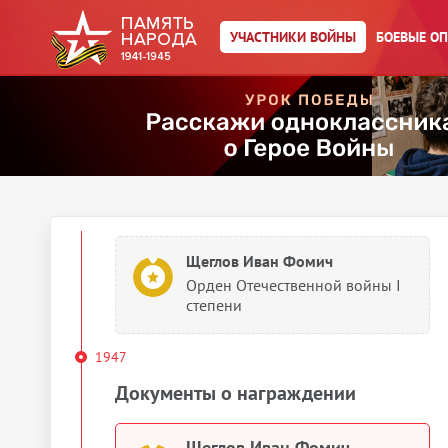
степени
УЧАСТНИКИ ВОЙНЫ
БОЕВЫЕ О
Щеглов Иван Фомич
Орден Красного Знамени
Щеглов Иван Фомич
Орден Красного Знамени
Щеглов Иван Фомич
Орден Отечественной войны I
степени
1947
Документы о награждении
Щеглов Иван Фомич