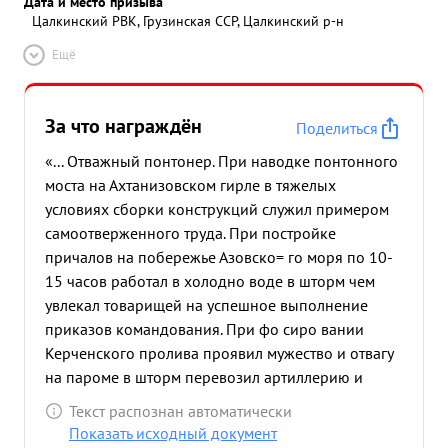
Дата и место призыва
Цалкинский РВК, Грузинская ССР, Цалкинский р-н
Ещё
За что награждён
Поделиться
«... Отважный понтонер. При наводке понтонного
моста на Ахтанизовском гирле в тяжелых
условиях сборки конструкций служил примером
самоотверженного труда. При постройке
причалов на побережье Азовско= го моря по 10-
15 часов работал в холодно воде в шторм чем
увлекал товарищей на успешное выполнение
приказов командования. При фо сиро вании
Керченского пролива проявил мужество и отвагу
на пароме в шторм перевозил артиллерию и
автомашины. Достоин правительственной
Текст распознан автоматически
награды Медаль "ЗА СТВАГУ" медаль , За отвагу" ...»
Показать исходный документ