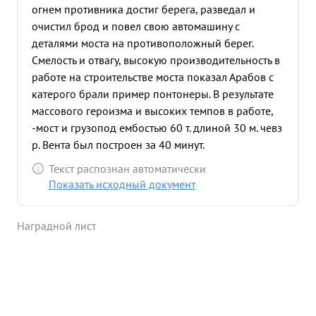
огнем противника достиг берега, разведал и
очистил брод и повел свою автомашину с
деталями моста на противоположный берег.
Смелость и отвагу, высокую производительность в
работе на строительстве моста показал Арабов с
катерого брали пример понтонеры. В результате
массового героизма и высоких темпов в работе,
-мост и грузопод ембостью 60 т. длиной 30 м. чевз
р. Вента был построен за 40 минут.
Переправившиеся войска, безпромедления
Текст распознан автоматически
получили все необходимое для развития успеха в
Показать исходный документ
преследовании отступающего противника.
Достоин награждения медалью-3 ЗА ОТВАГУ. ...»
Наградной лист