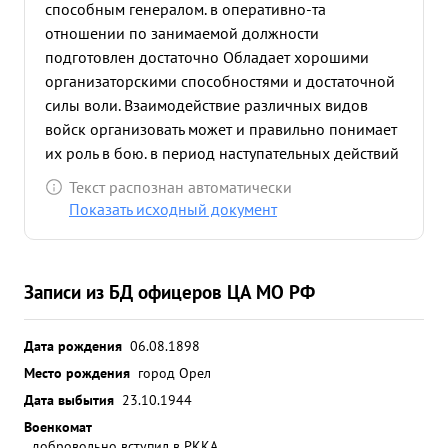
способным генералом. в оперативно-та
отношении по занимаемой должности
подготовлен достаточно Обладает хорошими
организаторскими способностями и достаточной
силы воли. Взаимодействие различных видов
войск организовать может и правильно понимает
их роль в бою. в период наступательных действий
армии с 10.7 44 г руководил действиями
Текст распознан автоматически
армейской подвижной группы Благодаря умелым
Показать исходный документ
действиям подвижной группы противнику не
удалось закрепиться ни на одном из
промежуточных рубежей, что дало возможность
Записи из БД офицеров ЦА МО РФ
войскам правого крыла армии безпрепятственно
преследовать противника. Занимаемой
должности соответствует. За выслугу лет в Красной
Дата рождения
06.08.1898
Армии достоин награждения орденом "ЛЕНИНА".
Место рождения
город Орел
...»
Дата выбытия
23.10.1944
Военкомат
добровольно вступил в РККА