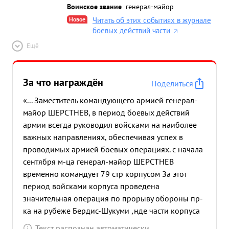
Воинское звание
генерал-майор
Новое
Читать об этих событиях в журнале
боевых действий части
Ещё
За что награждён
Поделиться
«... Заместитель командующего армией генерал-
майор ШЕРСТНЕВ, в период боевых действий
армии всегда руководил войсками на наиболее
важных направлениях, обеспечивая успех в
проводимых армией боевых операциях. с начала
сентября м-ца генерал-майор ШЕРСТНЕВ
временно командует 79 стр корпусом За этот
период войсками корпуса проведена
значительная операция по прорыву обороны пр-
ка на рубеже Бердис-Шукуми ,нде части корпуса
наносили главный удар. в упорных боях, сломив
Текст распознан автоматически