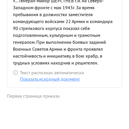
«... Генерал-майор ШЕРСТНЕВ г.и. на Северо-
Западном фронте с мая 1943г. За время
пребывания в должностях заместителя
командующего войсками 22 Армии и командира
90 стрелкового корпуса показал себя
подготовленным, культурным и грамотным
генералом. При выполнении боевых заданий
Военных Советов Армии и фронта проявлял
настойчивость и инициативу. в бою храбр, в
трудных условиях находчив и решителен.
Достоин награждения орденом КРАСНОГО
Текст распознан автоматически
ЗНАМЕНИ. ...»
Показать исходный документ
Первая страница приказа