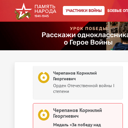
демобилизации
УЧАСТНИКИ ВОЙНЫ
БОЕВЫЕ О
Документы о награждении
Черепанов Карнилий
Георгиевич
Медаль «За взятие
Кенигсберга»
Черепанов Корнилий
Георгиевич
Орден Отечественной войны I
степени
Черепанов Корнилий
Георгиевич
Медаль «За победу над