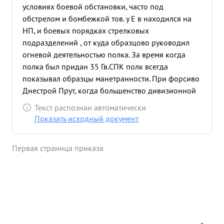
условиях боевой обстановки, часто под
обстрелом и бомбежкой тов. у Е в находился на
НП, и боевых порядках стрелковых
подразделений , от куда образцово руководил
огневой деятельностью полка. За время когда
полка был придан 35 Гв.СПК полк всегда
показывал образцы манетранности. При форсиво
Днестрой Прут, когда большенство дивизионной
артиллерии отстало Из-за труднопроходимых
Текст распознан автоматически
дорог, 315 Гв. ИПТАП , под командованием тов.
Показать исходный документ
всегда двигался с боевыми порядками пехоты,
переправлялся в числе первых и надежно
Первая страница приказа
обеспечивал переправу стрелковым частям,
всегда показывая высокую эффективность огня.
Только при форсировании р. Днестр полк.
уничтожил: 7 пулеметов, подавил огонь 13
огневых точек, рассеял и частично уничтожил до
200 солдат и офицеров противника. 24.4.44г. в
период смены частей 35 Г СПК частями 7 Гв.