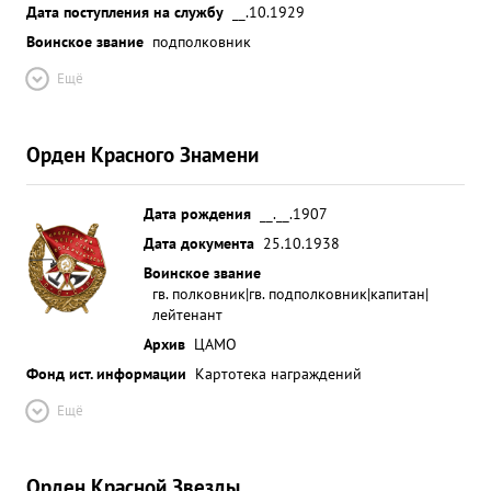
Дата поступления на службу
__.10.1929
Воинское звание
подполковник
Ещё
Орден Красного Знамени
Дата рождения
__.__.1907
Дата документа
25.10.1938
Воинское звание
гв. полковник|гв. подполковник|капитан|
лейтенант
Архив
ЦАМО
Фонд ист. информации
Картотека награждений
Ещё
Орден Красной Звезды