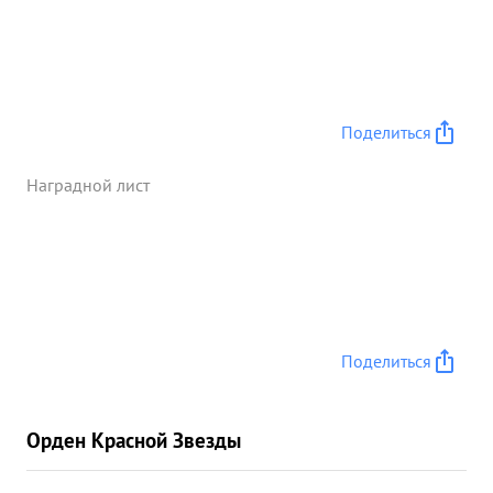
все силы что б бы задания были выполнны в срок
и хорошо. В выполнении порученного дел ла он
служить примером для всего ком нач состава. ...»
Поделиться
Наградной лист
Поделиться
Орден Красной Звезды