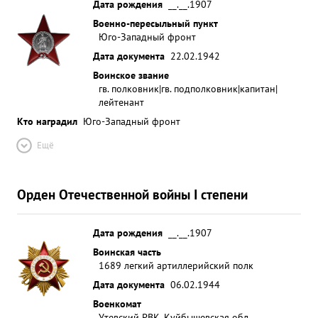
Дата рождения
__.__.1907
Военно-пересыльный пункт
Юго-Западный фронт
Дата документа
22.02.1942
Воинское звание
гв. полковник|гв. подполковник|капитан|
лейтенант
Кто наградил
Юго-Западный фронт
Ещё
Орден Отечественной войны I степени
Дата рождения
__.__.1907
Воинская часть
1689 легкий артиллерийский полк
Дата документа
06.02.1944
Военкомат
Утевский РВК, Куйбышевская обл.,