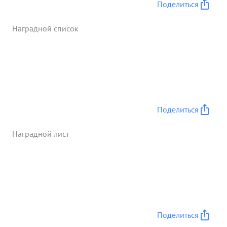
Поделиться
Армии, противник атаковал наши части большими
силами пехоты и танками. Тов. чем и , находясь
Наградной список
непосредственно в боевых порядках полка лично
управлял боем. в этот день полк отразил 6 атак
противника, подбил и солжег 19 танков отивника,
броне транспортеров, автомашин, рассеял и
частично уничтожил до 400 солдат и офицеров.
Благодаря умелому руководству тов. МЕ 4 полк и
обороне всегда обеспечивал прочное удержание
Поделиться
занимаемых рубежй. ...»
Наградной лист
Поделиться