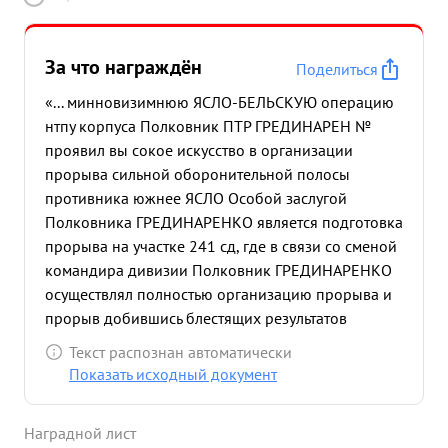
За что награждён
Поделиться
«... минновизимнюю ЯСЛО-БЕЛЬСКУЮ операцию
нтпу корпуса Полковник ПТР ГРЕДИНАРЕН №
проявил вы сокое искусство в организации
прорыва сильной оборонительной полосы
противника южнее ЯСЛО Особой заслугой
Полковника ГРЕДИНАРЕНКО является подготовка
прорыва на участке 241 сд, где в связи со сменой
командира дивизии Полковник ГРЕДИНАРЕНКО
осуществлял полностью организацию прорыва и
прорыв добившись блестящих результатов
Несколько позже Полковник ГРЕДЕНАРЕНКО
Текст распознан автоматически
удачно организовал взаимодействие 241 и 211
Показать исходный документ
сд,в результате чего штурмом был взят город
НОВЫ-СОНЧ и нанесен противнику огромный
Наградной лист
урон в технике и живой силе. В бою за город