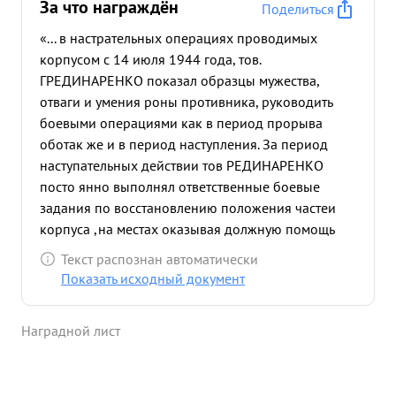
За что награждён
Поделиться
«... в настрательных операциях проводимых
корпусом с 14 июля 1944 года, тов.
ГРЕДИНАРЕНКО показал образцы мужества,
отваги и умения роны противника, руководить
боевыми операциями как в период прорыва
оботак же и в период наступления. За период
наступательных действии тов РЕДИНАРЕНКО
посто янно выполнял ответственные боевые
задания по восстановлению положения частеи
корпуса ,на местах оказывая должную помощь
командирам дивизии по организации и ведению
Текст распознан автоматически
современного боя, проявляя при этом
Показать исходный документ
непреклонную командирскую волю в
выполнении поставленной задачи. Благодаря
Наградной лист
исключительно добросовестному отношению к
делу, настойчивости и большой силы воли, тов.
РЕДИНАРЕНКО принадлежат большие заслуги в