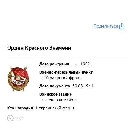
прорыве корпусом сильно укрепленной обороны
противника освобождении более трехсот
населенных пунктов. от фашистского ига и
стремительного продвижения частей корпуса
Поделиться
вперед, когда части корпуса за период с 14 июля
по 1-ое августа 1944 года с боями, отражая
неоднократные атаки танков и пехоты противика
Орден Красного Знамени
продвинулись вперед свыше двухсот километров
нанеся противнику чувствительные потери в
Дата рождения
__.__.1902
живои силе и технике Находясь в боевых
Военно-пересыльный пункт
порядках наступающих частей 121 стрелковой
1 Украинский фронт
дивизии 26 июля 1944 года тов. ГРЕДИНАРЕНКО
Дата документа
30.08.1944
был ранен. ...»
Воинское звание
гв. генерал-майор
Кто наградил
1 Украинский фронт
Ещё