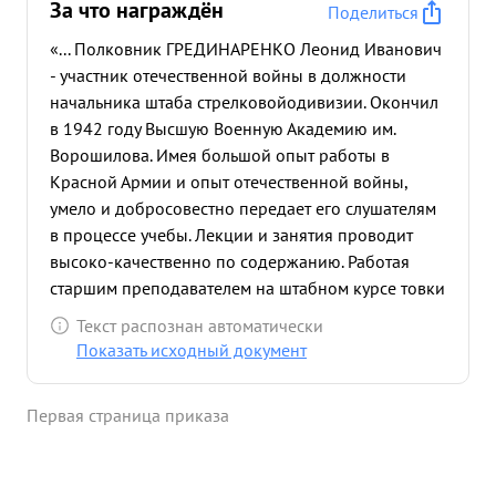
За что награждён
Поделиться
«... Полковник ГРЕДИНАРЕНКО Леонид Иванович
- участник отечественной войны в должности
начальника штаба стрелковойодивизии. Окончил
в 1942 году Высшую Военную Академию им.
Ворошилова. Имея большой опыт работы в
Красной Армии и опыт отечественной войны,
умело и добросовестно передает его слушателям
в процессе учебы. Лекции и занятия проводит
высоко-качественно по содержанию. Работая
старшим преподавателем на штабном курсе товки
Академии слушателей, им. Фрунзе, в результате
Текст распознан автоматически
отдает все чего силы учебная и знания группа для
Показать исходный документ
подгона выпускных экзаменах получила хорошие
оценки. Не считаясь со временем, проделал
Первая страница приказа
огромную работу по обе спечению учебного
процесса заданиями и методическими
разработками. За научно-исследовательскую и