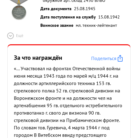
окружной арт. склад 2430 БЛВО
Дата документа
25.08.1945
Дата поступления на службу
15.08.1942
Воинское звание
мл. техник-лейтенант
Ещё
За что награждён
Поделиться
«... Участвовал на фронтах Отечественной войны
июня месяца 1943 года по марей м/ц 1944 г. на
должности артиллерийского техника 153 гв.
стрелкового полка 52 гв. стрелковой дивизии на
Воронежском фронте и на должности чел на
артенабшения 95 гв. отдельного истребительного
противотанко г. свого ди визиона 90 гв.
стрелковой дивизии на Прибамическом фронте.
По словам тов. Гуревича, 4 марта 1944 г под
городом В Витебском ввиду предстоящего