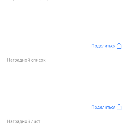
Экономия бензина 1200 кгр., масла 85 кгр.,
Организа- 7 ция летной работы в группе отличная.
Исполнительно трудолюбив работает с полной
отдачей энергии. в политических вопросах
разбирается правильно. Идеологически
выдержан морально устойчив. Делу партии
ЛЕНИНА-СТАЛИНА и Социалистической Родине
Поделиться
предан. ...»
Наградной список
Поделиться
Наградной лист