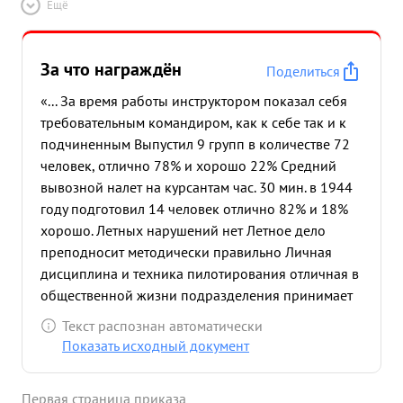
Ещё
За что награждён
Поделиться
«... За время работы инструктором показал себя
требовательным командиром, как к себе так и к
подчиненным Выпустил 9 групп в количестве 72
человек, отлично 78% и хорошо 22% Средний
вывозной налет на курсантам час. 30 мин. в 1944
году подготовил 14 человек отлично 82% и 18%
хорошо. Летных нарушений нет Летное дело
преподносит методически правильно Личная
дисциплина и техника пилотирования отличная в
общественной жизни подразделения принимает
активное участие является парторгом отряда
Текст распознан автоматически
Самолет и мотор в воздухе аксплоатирует
Показать исходный документ
грамотно. Самолет налетал без ремонта 966
часов.К расходованию ГСМ относится бережно
Первая страница приказа