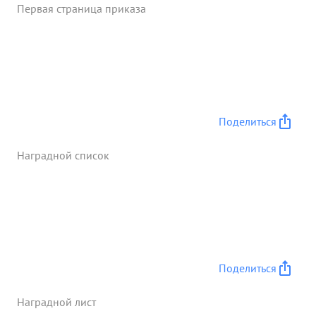
Первая страница приказа
работу полка Полк совершил 787 боевых вылетов
из них на разведку 574 Произвел
фотографирования переднего краз обороны
проти вники. Отработан передний краи на
площади 1.200 кв. км 3. ...»
Поделиться
Наградной список
Поделиться
Наградной лист