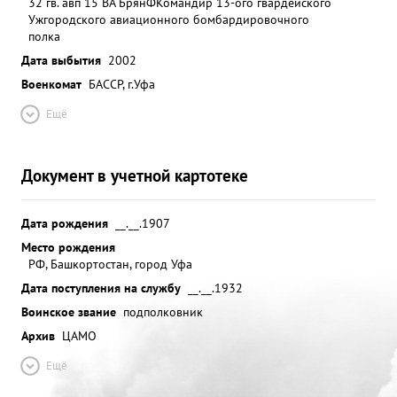
32 гв. авп 15 ВА БрянФ
Командир 13-ого гвардейского
Ужгородского авиационного бомбардировочного
полка
Дата выбытия
2002
Военкомат
БАССР, г.Уфа
Ещё
Документ в учетной картотеке
Дата рождения
__.__.1907
Место рождения
РФ, Башкортостан, город Уфа
Дата поступления на службу
__.__.1932
Воинское звание
подполковник
Архив
ЦАМО
Ещё