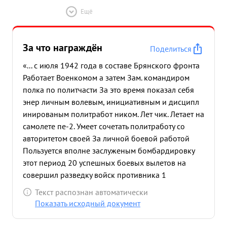
Ещё
За что награждён
Поделиться
«... с июля 1942 года в составе Брянского фронта
Работает Военкомом а затем Зам. командиром
полка по политчасти За это время показал себя
энер личным волевым, инициативным и дисципл
инированым политработ ником. Лет чик. Летает на
самолете пе-2. Умеет сочетать политработу со
авторитетом своей За личной боевой работой
Пользуется вполне заслуженым бомбардировку
этот период 20 успешных боевых вылетов на
совершил разведку войск противника 1
Правильно и умело организует партполит в полку
Текст распознан автоматически
и подразделениях Личным активным участием
Показать исходный документ
сумел восприемн хорошие экипажи- Разведчиков.
Уровень партполитработы обеспечивает хорошую