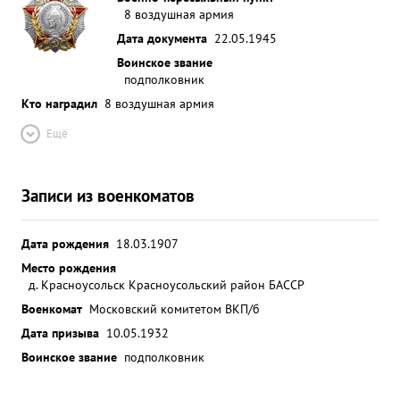
8 воздушная армия
полком в дивизии. Сам лично тов. РАВЛЕВ
линировых вылетов на 4-м УФ. За отличную
Дата документа
22.05.1945
боевую работ полка, умелое руководствованно
Воинское звание
...»
подполковник
Кто наградил
8 воздушная армия
Ещё
Записи из военкоматов
Дата рождения
18.03.1907
Место рождения
д. Красноусольск Красноусольский район БАССР
Военкомат
Московский комитетом ВКП/б
Дата призыва
10.05.1932
Воинское звание
подполковник