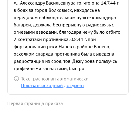
«... Александру Васильевну за то, что она 14.7.44 г.
в боях за город Волковыск, находясь на
передовом наблюдательном пункте командира
батареи, держала беспрерывную радиосвязь с
огневыми взводами, благодаря чему было отбито
2 контратаки противника. 0.8.44 г. при
форсировании реки Нарев в районе Ванево,
осколком снаряда противника была выведена
радиостанция из сроя, тов. Дежу рова пользучсь
трофейными запчастями, быстро
отремонтировала ее и огонь артиллерии был
Текст распознан автоматически
открыт вовремя. ...»
Показать исходный документ
Первая страница приказа