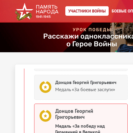
Документы о награждении
УЧАСТНИКИ ВОЙНЫ
БОЕВЫЕ О
Донцов Георгий Григорьевич
Медаль «За боевые заслуги»
Донцов Георгий Григорьевич
Картотека награждений
Донцов Георгий Григорьевич
Медаль «За боевые заслуги»
Донцов Георгий
Григорьевич
Медаль «За победу над
Германией в Великой