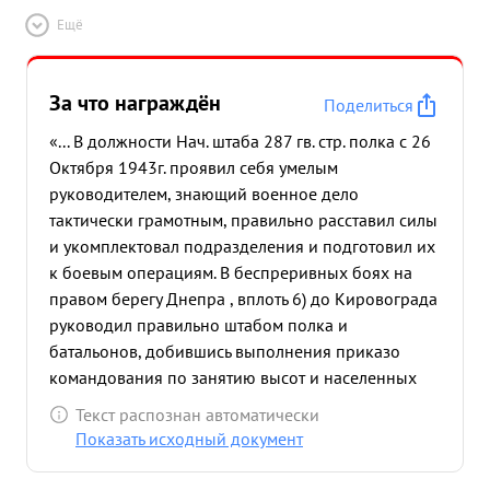
Ещё
За что награждён
Поделиться
«... В должности Нач. штаба 287 гв. стр. полка с 26
Октября 1943г. проявил себя умелым
руководителем, знающий военное дело
тактически грамотным, правильно расставил силы
и укомплектовал подразделения и подготовил их
к боевым операциям. В беспреривных боях на
правом берегу Днепра , вплоть 6) до Кировограда
руководил правильно штабом полка и
батальонов, добившись выполнения приказо
командования по занятию высот и населенных
пунктов Решительно и смело в боевой обстановке
Текст распознан автоматически
в нужные моменты появлялся в боевых
Показать исходный документ
подразделениях, давая там на месте указания для
быстрейшего и точного выполнения боевых