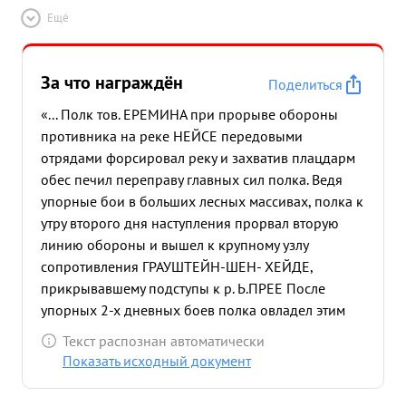
Ещё
За что награждён
Поделиться
«... Полк тов. ЕРЕМИНА при прорыве обороны
противника на реке НЕЙСЕ передовыми
отрядами форсировал реку и захватив плацдарм
обес печил переправу главных сил полка. Ведя
упорные бои в больших лесных массивах, полка к
утру второго дня наступления прорвал вторую
линию обороны и вышел к крупному узлу
сопротивления ГРАУШТЕЙН-ШЕН- ХЕЙДЕ,
прикрывавшему подступы к р. Ь.ПРЕЕ После
упорных 2-х дневных боев полка овладел этим
узлом и ворвался в восточную часть города
Текст распознан автоматически
ШТРЕМБЕРГА, в последующих боях полка
Показать исходный документ
совершал стремительные маневры по
обеспечению флангов Корпуса в районе