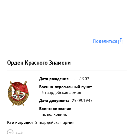
оборонительных позиций и в управлении
войсками в сложных условиях лесных (1.2 боев и
в ночных операциях. ...»
Поделиться
Орден Красного Знамени
Дата рождения
__.__.1902
Военно-пересыльный пункт
5 гвардейская армия
Дата документа
25.09.1945
Воинское звание
гв. полковник
Кто наградил
5 гвардейская армия
Ещё