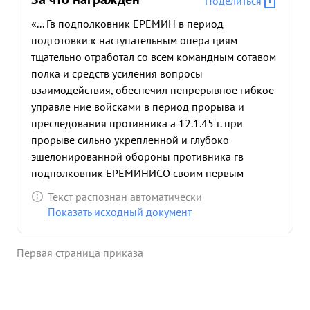
Поделиться
«... Гв подполковник ЕРЕМИН в период
подготовки к наступательным опера циям
тщательно отработал со всем командным сотавом
полка и средств усиления вопросы
взаимодействия, обеспечил непрерывное гибкое
управле ние войсками в период прорыва и
преследования противника а 12.1.45 г. при
прорыве сильно укрепленной и глубоко
эшелонированной обороны противника гв
подполковник ЕРЕМИНИСО своим первым
батальоном полка захватил пе рвые траншеи
Текст распознан автоматически
противни делав проход в минных полях и
Показать исходный документ
проволочных заграждениях, дав этим
возможность танкам и самоходным уста новкам и
Первая страница приказа
пехоте стремительно продвигаться вперед Своим
умелым руководством и маневром т ЕРЕМИН
привел противника в замешательство, в резуль
тате чего полка нанес противнику большие