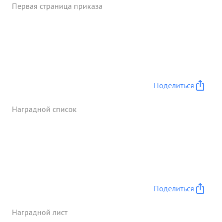
Первая страница приказа
задач. При его руководстве штабами полком были
захвачены ряд укрепленных высот в раионе
Машорино-Знаменка и крупные населенные
пункты Ивановка, Емельяновка Кишкино,
Акирасовка Лелековка и др равно отражены
многочисленные контратаки противника с
танками и провосходящими силами противника.
Поделиться
Весьма опытный, храбрий и боевой офицер.
Достоен награждения орденом "ОТЕЧЕСТВЕННАЯ
Наградной список
родился ВОЙНА 1-й СТЕПЕНИ". ...»
Поделиться
Наградной лист