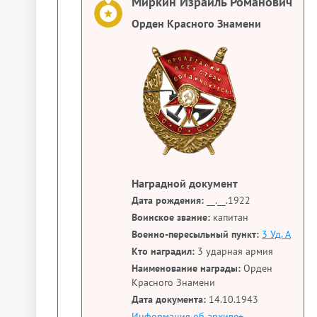
Миркин Израиль Романович
Орден Красного Знамени
Наградной документ
Дата рождения:
__.__.1922
Воинское звание:
капитан
Военно-пересыльный пункт:
3 Уд. А
Кто наградил:
3 ударная армия
Наименование награды:
Орден
Красного Знамени
Дата документа:
14.10.1943
Информация об архиве+