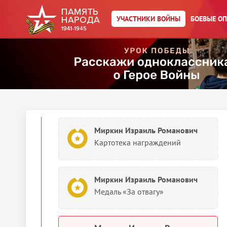
Учетно-послужная картотека
УЧАСТНИКИ ВОЙНЫ
БОЕВЫЕ О
1943
Документы о награждении
Миркин Израиль Романович
Медаль «За отвагу»
Миркин Израиль Романович
Картотека награждений
Миркин Израиль Романович
Медаль «За отвагу»