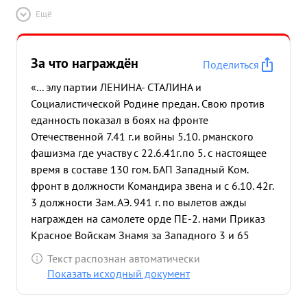
Ещё
За что награждён
Поделиться
«... элу партии ЛЕНИНА- СТАЛИНА и
Социалистической Родине предан. Свою против
еданность показал в боях на фронте
Отечественной 7.41 г.и войны 5.10. рманского
фашизма где участву с 22.6.41г.по 5. с настоящее
время в составе 130 гом. БАП Западный Ком.
фронт в должности Командира звена и с 6.10. 42г.
3 должности Зам. АЭ. 941 г. по вылетов ажды
награжден на самолете орде ПЕ-2. нами Приказ
Красное Войскам Знамя за Западного 3 и 65
фронта успешных и 0369 боевых 41г. и приказ
Текст распознан автоматически
Войскам Западного фронта № 01209 от 5, 11.42г.
Показать исходный документ
Га редставля ется к награде за и успешных боевых
вылетов на олете ПЕ-2 днем, 9 из которых на