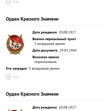
Ещё
все свое летное мастерство опыт боевой работы
прошлого всю ненависть к подлому врагу, в то же
время обучая молодой летный состав как нужно
Орден Красного Знамени
готовиться и выполнять боевые задания
командования. ...»
Дата рождения
20.08.1917
Военно-пересыльный пункт
5 воздушная армия
Дата документа
29.05.1945
Воинское звание
подполковник
Кто наградил
5 воздушная армия
Ещё
Орден Красного Знамени
Дата рождения
20.08.1917