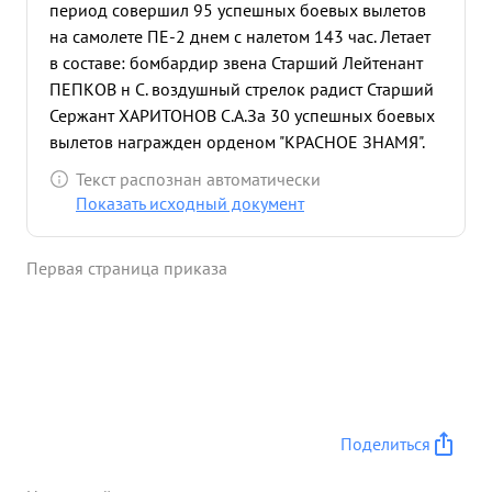
период совершил 95 успешных боевых вылетов
на самолете ПЕ-2 днем с налетом 143 час. Летает
в составе: бомбардир звена Старший Лейтенант
ПЕПКОВ н С. воздушный стрелок радист Старший
Сержант ХАРИТОНОВ С.А.За 30 успешных боевых
вылетов награжден орденом "КРАСНОЕ ЗНАМЯ".
Представляется к награде за 65 успешных боевых
Текст распознан автоматически
вылетов, успешность подтверждается
Показать исходный документ
фотографированием донесениями экипажей и
разведланными наземных частей. Из 65 успешных
Первая страница приказа
боевых вылетов, 28 вылетов на разведку-летал на
полный радиус самолета ПЕ-2, экипаж всегда
доставлял ценные разведданные за что имеет ряд
благодарностей от Командования, 16. 3.42г. при
бомбометании скопления живой силы
противника в р-не людиново были атакованы
истребителями ХЕ-113. в бою его самолет был
Поделиться
подожжен. Тов. козлов посадил горящий самолет
в районе МОСАЛЬСК этом бою его экипаж сбил