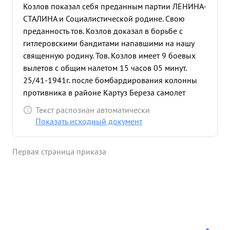
Козлов показал себя преданным партии ЛЕНИНА-
СТАЛИНА и Социалистической родине. Свою
преданность тов. Козлов доказал в борьбе с
гитлеровскими бандитами напавшими на нашу
священную родину. Тов. Козлов имеет 9 боевых
вылетов с общим налетом 15 часов 05 минут.
25/41-1941г. после бомбардирования колонны
противника в районе Картуз Береза самолет
Козлова был атакован истре бителями
Текст распознан автоматически
противника типа МЕ-109. Экипаж сбил один
Показать исходный документ
истребитель противника. Самолет Козлова были
поврежден и загорелся в воздухе, эк паж
Первая страница приказа
выбросился на парашетах. сам Козлов получил
сильные ожоги лица и рук, но несмотря на это тов.
Козлов со своим экипажем пришел в свою часть и
отказавшись от полного лечения приступил к
работе. 6/Х-1941 года при бомбордировании
мотомехколонны противника в районе Юхнов
звено под коман ованием капитана Давыденко