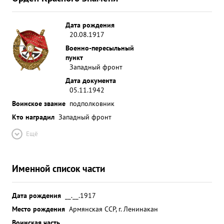
умело передает его своим подчиненным
Дисциплинирован. Политически развит.
Заслуженно пользуется авторитетом среди
Дата рождения
20.08.1917
личного состава части. За образцовое
Военно-пересыльный
выполнение боевых заданий мужество и героизм
пункт
проявленные при этом в борьбе с немецкими
Западный фронт
захватчиками представляется к высшей
Дата документа
правительственной награде орденом "ЛЕНИНА".
05.11.1942
...»
Воинское звание
подполковник
Кто наградил
Западный фронт
Ещё
Именной список части
Дата рождения
__.__.1917
Место рождения
Армянская ССР, г. Ленинакан
Воинская часть