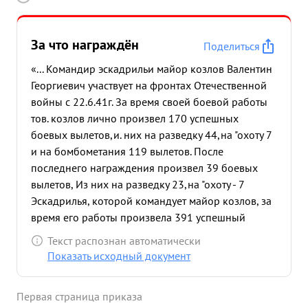
За что награждён
Поделиться
«... Командир эскадрильи майор козлов Валентин
Георгиевич участвует на фронтах Отечественной
войны с 22.6.41г. За время своей боевой работы
тов. козлов лично произвел 170 успешных
боевых вылетов,и. них на разведку 44,на "охоту 7
и на бомбометания 119 вылетов. После
последнего награждения произвел 39 боевых
вылетов, Из них на разведку 23,на "охоту - 7
Эскадрилья, которой командует майор козлов, за
время его работы произвела 391 успешный
самолетовылет с боевым налетом 612час.49мин.
Текст распознан автоматически
из них на разведку 106 самолетовылетов на
Показать исходный документ
"охоту" 14 самолетовылетов, потеряв при этом
только два экипажа. За это время эскадрилья
Первая страница приказа
уничтожила -115 автомашин до 75 танков, 11