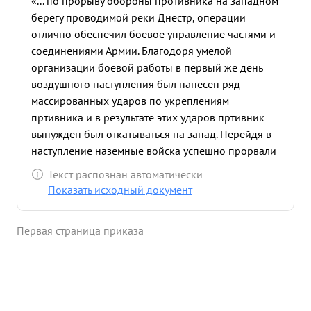
«... по прорыву обороны противника на западном
берегу проводимой реки Днестр, операции
отлично обеспечил боевое управление частями и
соединениями Армии. Благодоря умелой
организации боевой работы в первый же день
воздушного наступления был нанесен ряд
массированных ударов по укреплениям
пртивника и в результате этих ударов пртивник
вынужден был откатываться на запад. Перейдя в
наступление наземные войска успешно прорвали
оборону противника и вышли на оперативный
Текст распознан автоматически
простор. в последующие дни наступления
Показать исходный документ
авиация продолжала наносить мощные удары по
отступающим войскам противника, что
Первая страница приказа
обеспечило успешное наступление войск фронта.
Только с 20 по 28 августа частями армии
произведено 7881 боевой вылет. В результате
штурмовых и бомбардировочных ударов по
войскам противника уничтожено и повреждено