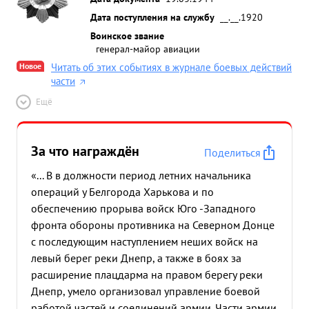
Дата поступления на службу
__.__.1920
Воинское звание
генерал-майор авиации
Новое
Читать об этих событиях в журнале боевых действий
части
Ещё
За что награждён
Поделиться
«... В в должности период летних начальника
операций у Белгорода Харькова и по
обеспечению прорыва войск Юго -Западного
фронта обороны противника на Северном Донце
с последующим наступлением неших войск на
левый берег реки Днепр, а также в боях за
расширение плацдарма на правом берегу реки
Днепр, умело организовал управление боевой
работой частей и соединений армии. Части армии