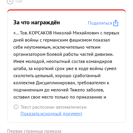
Ещё
За что награждён
Поделиться
«... Тов. КОРСАКОВ Николай Михайлович с первых
дней войны с германским фашизмом показал
себя неутомимым, исключительно четким
организатором боевой работы частей дивизии.
Имея молодой, неопытный состав командиров
штаба, за короткий срок уже в ходе войны сумел
сколотить цельный, хорошо сработанный
коллектив Дисциплинирован, требователен к
подчиненным до мелочей Тяжело заболев,
оставил свое место только по приказанию и
снова, едва оправившись , через 4 дня вернулся
Текст распознан автоматически
на свой пост Благодаря умелой и продуманной
Показать исходный документ
организации управления, задачи частям по
разгрому фашистских банд ставились всегда
Первая страница приказа
своевременно, несмотря на разбросанность