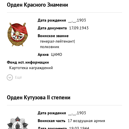
Орден Красного Знамени
Дата рождения
__.__.1903
Дата документа
17.09.1943
Воинское звание
генерал-лейтенант|
полковник
Архив
ЦАМО
Фонд ист. информации
Картотека награждений
Ещё
Орден Кутузова II степени
Дата рождения
__.__.1903
Воинская часть
17 воздушная армия
Дата документа
19.03.1944