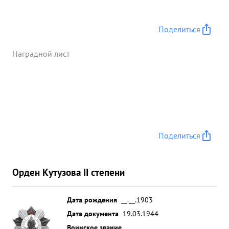
полного бездорожия в связи с прошедшими
проливными дождями тов. КОРСАКОВ хорошо
организовал доставку боеприпасов и горючего
Поделиться
наземным частям на самолетах непосредственно
к линии фронта. Всего за операцию самолетами
Наградной лист
было произведено 1994 боевых самолето-
вылетов в результате чего было перевезено
наступающим наземным войскам 645 тонн
боеприпасов и горючего и вывезено с поля боях
в тыл 1602 чел. раненых. м какамикомъ ...»
Поделиться
Орден Кутузова II степени
Дата рождения
__.__.1903
Дата документа
19.03.1944
Воинское звание