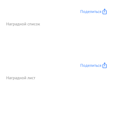
большое количество танков, автомашин и
артиллерии. Вовоздушных боях сбито 38
Поделиться
самолетов противника. в наступательной
операции отлично организовал взаимодействие
Наградной список
авиации с наземными войсками и Черноморским
Флотом. Систематически конкретно ставил боевые
задачи по разведке и проверял их исполнение.
...»
Поделиться
Наградной лист