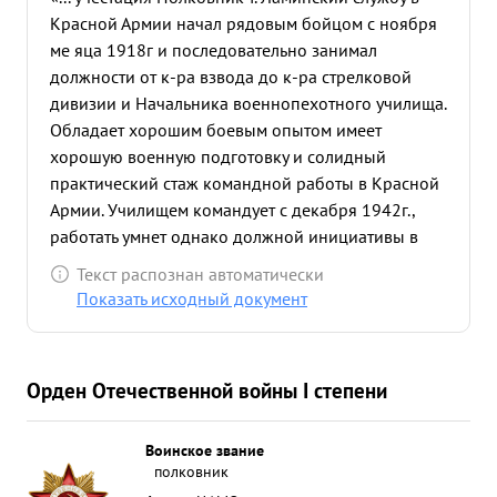
Красной Армии начал рядовым бойцом с ноября
ме яца 1918г и последовательно занимал
должности от к-ра взвода до к-ра стрелковой
дивизии и Начальника военнопехотного училища.
Обладает хорошим боевым опытом имеет
хорошую военную подготовку и солидный
практический стаж командной работы в Красной
Армии. Училищем командует с декабря 1942г.,
работать умнет однако должной инициативы в
работе не проявляет. Училище по боевой и
Текст распознан автоматически
политической подготовке имеет посредственную
Показать исходный документ
оценку. По характеру самолюбив. Вопросами
воинского воспитания с курсантами и офицерами
занимается недостаточно. Предан партии
Орден Отечественной войны I степени
ЛЕНИНА-СТАЛИНА и Социалистической Родине За
выслугу лет в Красной Армии достоин
награждения Высшей Правительственной
Воинское звание
полковник
наградой -Орденом ЛЕНИНА. ...»