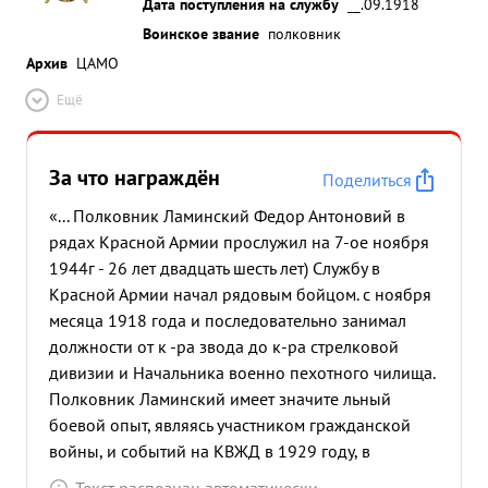
Дата поступления на службу
__.09.1918
Воинское звание
полковник
Архив
ЦАМО
Ещё
За что награждён
Поделиться
«... Полковник Ламинский Федор Антоновий в
рядах Красной Армии прослужил на 7-ое ноября
1944г - 26 лет двадцать шесть лет) Службу в
Красной Армии начал рядовым бойцом. с ноября
месяца 1918 года и последовательно занимал
должности от к -ра звода до к-ра стрелковой
дивизии и Начальника военно пехотного чилища.
Полковник Ламинский имеет значите льный
боевой опыт, являясь участником гражданской
войны, и событий на КВЖД в 1929 году, в
Советско-финской войне в 1939-40г и участником