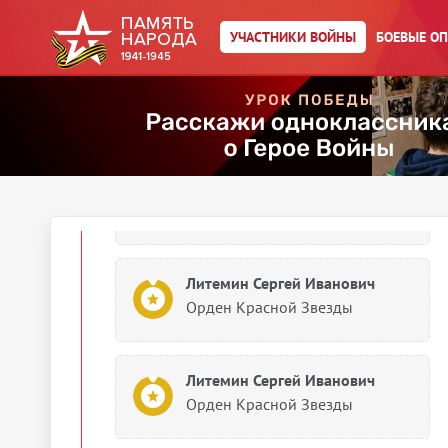
Германией в Великой
Отечественной войне 1941–
УЧАСТНИКИ ВОЙНЫ
БОЕВЫЕ О
1945 гг.»
1947
Документы о награждении
Литемин Сергей Иванович
Картотека награждений
Литемин Сергей Иванович
Орден Красной Звезды
Литемин Сергей Иванович
Орден Красной Звезды