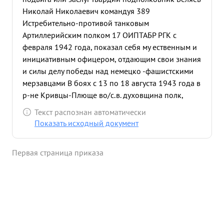
Николай Николаевич командуя 389
Истребительно-противой танковым
Артиллерийским полком 17 ОИПТАБР РГК с
февраля 1942 года, показал себя му ественным и
инициативным офицером, отдающим свои знания
и силы делу победы над немецко -фашистскими
мерзавцами В боях с 13 по 18 августа 1943 года в
р-не Кривцы-Плюще во/с.в. духовщина полк,
руководимый Гв.подполковником Беляевым Н.Н.
Текст распознан автоматически
уничтожил и рассеял до батальона солдат и
Показать исходный документ
офицеров пр-ка, подавил 2 артиллерийские и 1
минометную батарею, уничтожил 2 НП пр-ка, 2
Первая страница приказа
орудия ПТО, 8 пулеметов разбил 5 дзотов
Благодаря умелому и мужественному руководству
была сорвана контратака пр-ка в направлении за
д .Кривцы. проявленное мужество ...»