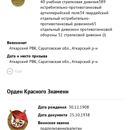
40 учебная стрелковая дивизия
389
истребительно-противотанковый
артиллерийский полк
34 гвардейский
отдельный истребительно-
противотанковый дивизион
65
отдельный дивизион противотанковой
обороны 32 стрелковой дивизии (I)
Военкомат
Аткарский РВК, Саратовская обл., Аткарский р-н
Дата и место призыва
Аткарский РВК, Саратовская обл., Аткарский р-н
Ещё
Орден Красного Знамени
Дата рождения
30.12.1908
Дата документа
25.10.1938
Воинское звание
подполковник|капитан