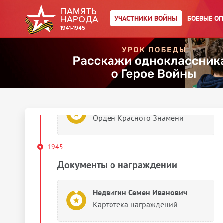
Недвигин Семен Иванович
УЧАСТНИКИ ВОЙНЫ
БОЕВЫЕ О
Орден Красного Знамени
Недвигин Семен Иванович
Орден Красного Знамени
Недвигин Семен Иванович
Орден Красного Знамени
1945
Документы о награждении
Недвигин Семен Иванович
Картотека награждений