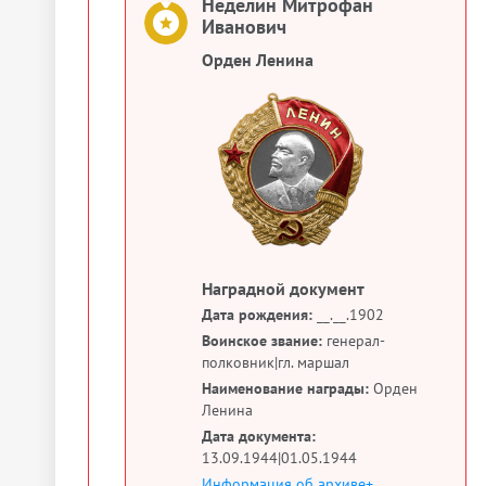
Неделин Митрофан
Иванович
Орден Ленина
Наградной документ
Дата рождения:
__.__.1902
Воинское звание:
генерал-
полковник|гл. маршал
Наименование награды:
Орден
Ленина
Дата документа:
13.09.1944|01.05.1944
Информация об архиве+