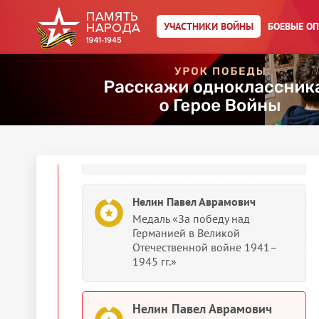
Орден Красной Звезды
УЧАСТНИКИ ВОЙНЫ
БОЕВЫЕ О
Нелин Павел Аврамович
Орден Красной Звезды
Нелин Павел Аврамович
Орден Отечественной войны II
степени
Нелин Павел Аврамович
Медаль «За победу над
Германией в Великой
Отечественной войне 1941–
1945 гг.»
Нелин Павел Аврамович