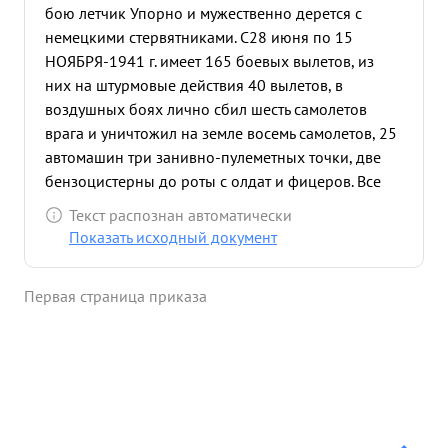
бою летчик Упорно и мужественно дерется с
немецкими стервятниками. С28 июня по 15
НОЯБРЯ-1941 г. имеет 165 боевых вылетов, из
них на штурмовые действия 40 вылетов, в
воздушных боях лично сбил шесть самолетов
врага и уничтожил на земле восемь самолетов, 25
автомашин три занивно-пулеметных точки, две
бензоцистерны до роты с олдат и фицеров. Все
сбитые самолкты и результаты штурмовых
Текст распознан автоматически
действий подтверждены личным, составом,
Показать исходный документ
наземными частями и Командованием
Авиагруппы. За этот же период Эскадрилья под
Первая страница приказа
командованием капитана тов. НИХАМИНА- имеет:
1812 боевых вылетов, сбито 48 самолетов
противника в воздухе, при штурмовых действиях
уничтожено: автомашин 150, самолетов - 10,
бензоцистерн - 8, артиллерии- 8 батарей. Свои
потери - 8 самолетов. ...»