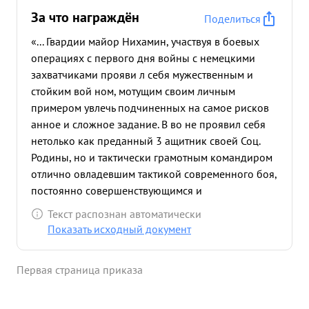
За что награждён
Поделиться
«... Гвардии майор Нихамин, участвуя в боевых
операциях с первого дня войны с немецкими
захватчиками прояви л себя мужественным и
стойким вой ном, мотущим своим личным
примером увлечь подчиненных на самое рисков
анное и сложное задание. В во не проявил себя
нетолько как преданный 3 ащитник своей Соц.
Родины, но и тактически грамотным командиром
отлично овладевшим тактикой современного боя,
постоянно совершенствующимся и
воспитывающим подчиненных. За два года войны
Текст распознан автоматически
прошел путь от Помощника Командира
Показать исходный документ
авиаэскадрилии до Начальника Штаба
гвардейского авиаполка. Участник жестоких боев
Первая страница приказа
за Крым в 1941 году командуя 101 Отд.АЭ
отлично выполнил поставленные задачи. В
период 23.06.41 06.42 г. эскадрилия произвела