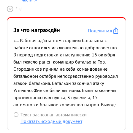
Ещё
За что награждён
Поделиться
«... Работая ад'ютантом старшим батальона к
работе относился исключительно добросовестно
В период подготовки к наступлению 16 октября
был тяжело ранен командир батальона Тов.
Огородников принял на себя командование
батальоном октября непосредственно руководил
атакой батальона. Батальон закончил атаку
Успешно. Финын были выгнаны. Были захвачены
противотанко вал пушка, 3 пулемета, 15
автоматов и большое количество патрон. Вывод:
За проявленное мужество и умелое руководст во
Текст распознан автоматически
батальоном в период атаки ходатайствую о
Показать исходный документ
награждении т. Огород- Никова правительст