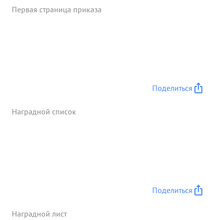
венной наградой Орденом Красное Знамя" ...»
Первая страница приказа
Поделиться
Наградной список
Поделиться
Наградной лист