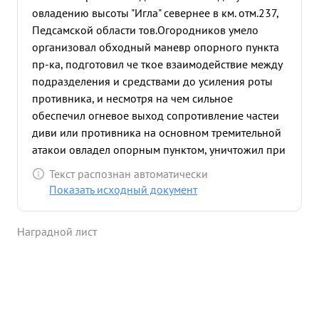
овладению высоты "Игла" севернее в км. отм.237,
Педсамской области тов.Огородников умело
организовал обходный маневр опорного пункта
пр-ка, подготовил че ткое взаимодействие между
подразделения и средствами до усиления роты
противника, и несмотря на чем сильное
обеспечил огневое выход сопротивление частеи
диви или противника на основном тремительной
атакои овладел опорным пунктом, уничтожил при
этом тракт ведущий в Педсамо, где базировались
Текст распознан автоматически
армейские склады пр-казахватив последние. В
Показать исходный документ
ночь на 14.10.44 года перейдя в наступление в
районе выс. с отм. 252,2 ведя бои за высоту 234,0
Наградной лист
в результате обходного маневра окружив
опорный пункт противника уничтожил гарнизон
численность до 150 человек, овладел высотой,
захватил трофеи: 21 грузовую автомашину,
легковую и 25 складов боеприпасов военного