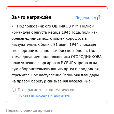
За что награждён
Поделиться
«... Подполковник ого ОДНИКОВ И.М. Полком
командует с августа месяца 1943 года, полк как
боевая единица подготовлен хорошо, в в
наступательных боях с 21 июня 1944г. показал
свою организованность и боеспособность. Под
командованием подполковника ОГОРОДНИКОВА
полк успешно форсировал Р СВИРЬ прорвал па
вую оборонительную линию пр-ка и продолжая
стремительное наступление Расширяя плацдарм
на правом берегу р свизь занял населенные
пункты: СвирокаяСлабода, Усадище, Наволок,
Текст распознан автоматически
сильно укрепленный пр-ком населенный пункт
Показать исходный документ
Кут-лахта при этом захватил большие ТРофеи
военного и хозяйственного имущества и пленных
Первая страница приказа
35 человек, из них офицеров - 3, унтерофицеров -