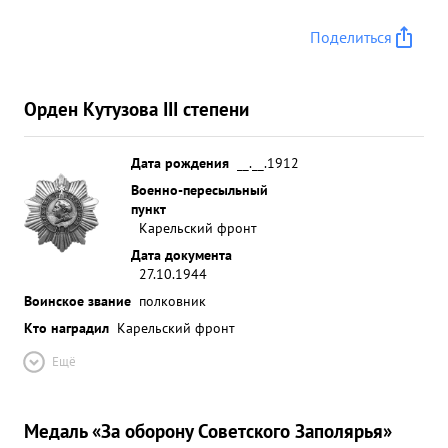
имущества. захватом высоты обеспечил выгодный
плацдари для дальнейшего наступления частей-
Поделиться
дивизии. За умелое руководство боевыми действ
иями полка, личнуб отвагу и Мужес тво по полкон
что ОГОРОДНИКОВ достоин награждения
Орден Кутузова III степени
орденом КРАСНОГО ЗНАЙНИ ...»
Дата рождения
__.__.1912
Военно-пересыльный
пункт
Карельский фронт
Дата документа
27.10.1944
Воинское звание
полковник
Кто наградил
Карельский фронт
Ещё
Медаль «За оборону Советского Заполярья»