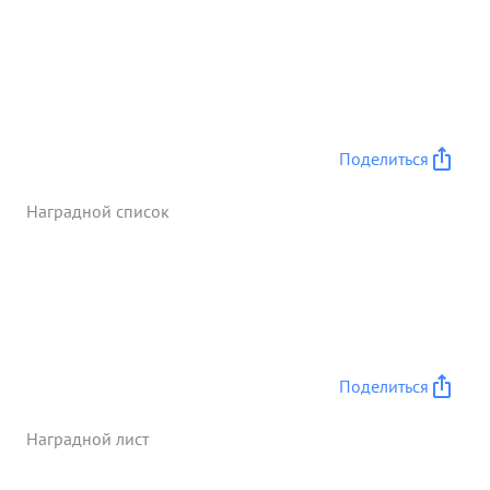
5, под его умелым Руководством полк прошел с
боями, до 100 км и остался боеспособным
продолжая стр емительное наступление изгоняя
белофиннов с нашей земли. За умелые боевые
действия личную ...»
Поделиться
Наградной список
Поделиться
Наградной лист