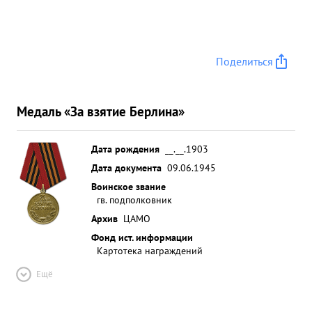
взято в плен- до 700 солдат и офицеров
противника и освобождено около 17 ООО
граждан разных национальностей Кроме того
Поделиться
уничтожено более 1 ООО солдат и офицеров
против разбито много танков самоходок орудий
пулеметов и другой техники. реки Шпрее с
Медаль «За взятие Берлина»
малыми ...»
Дата рождения
__.__.1903
Дата документа
09.06.1945
Воинское звание
гв. подполковник
Архив
ЦАМО
Фонд ист. информации
Картотека награждений
Ещё