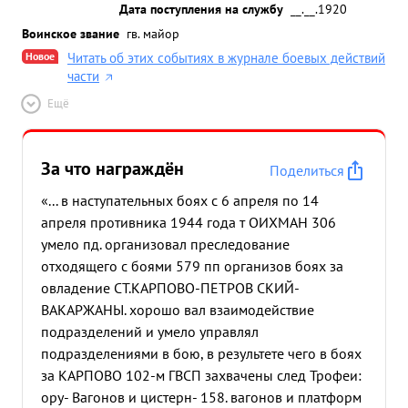
Дата поступления на службу
__.__.1920
Воинское звание
гв. майор
Новое
Читать об этих событиях в журнале боевых действий
части
Ещё
За что награждён
Поделиться
«... в наступательных боях с 6 апреля по 14
апреля противника 1944 года т ОИХМАН 306
умело пд. организовал преследование
отходящего с боями 579 пп организов боях за
овладение СТ.КАРПОВО-ПЕТРОВ СКИЙ-
ВАКАРЖАНЫ. хорошо вал взаимодействие
подразделений и умело управлял
подразделениями в бою, в результете чего в боях
за КАРПОВО 102-м ГВСП захвачены след Трофеи:
ору- Вагонов и цистерн- 158. вагонов и платформ