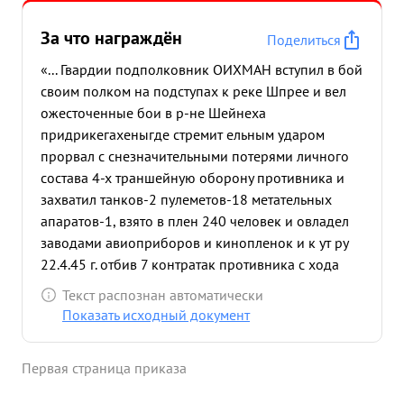
За что награждён
Поделиться
«... Гвардии подполковник ОИХМАН вступил в бой
своим полком на подступах к реке Шпрее и вел
ожесточенные бои в р-не Шейнеха
придрикегахеныгде стремит ельным ударом
прорвал с снезначительными потерями личного
состава 4-х траншейную оборону противника и
захватил танков-2 пулеметов-18 метательных
апаратов-1, взято в плен 240 человек и овладел
заводами авиоприборов и кинопленок и к ут ру
22.4.45 г. отбив 7 контратак противника с хода
вплавь лодками и плотами первый с ротой
Текст распознан автоматически
форсировал р. Шперее и вступил в уличные бои
Показать исходный документ
за г. Капеник, зах ватил плацдарм на западном
берегу реки. Противник чтобы вернуть важный
Первая страница приказа
стра тегический пункт ликвидировать
захваченный плацдарм и столкнуть в р. Шпрее