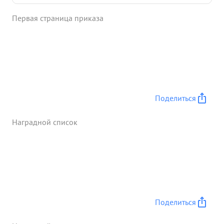
обучению войск, что положительно сказалась
Первая страница приказа
боевая операция корпуса ...»
Поделиться
Наградной список
Поделиться