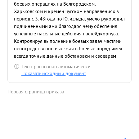
боевых операциях на Белгородском,
Харьковском и кремен чугском направлениях в
период с 3. 43года по Ю. излада, умело руководил
подчиненными ами благодаря чему обеспечил
успешные насельные действия настейдкорпуса.
Контролируя выполнение боевых задач. частями
непосредст венно выезжая в боевые поряд имея
всегда точные данные обстановки и своеврем
енно мируя командов ание и выше стоящие
Текст распознан автоматически
штабы спасоб вовал выполнению боевых
Показать исходный документ
заданий командования. Неоднократно попадал
под сильным артиллерийский и минометный
Первая страница приказа
огонь прош ивника, но своевременно и умело
ставил задачи частям и соединениям. в боевой
обстановке не теряется. Ведет себя проявляя при
этом ...»