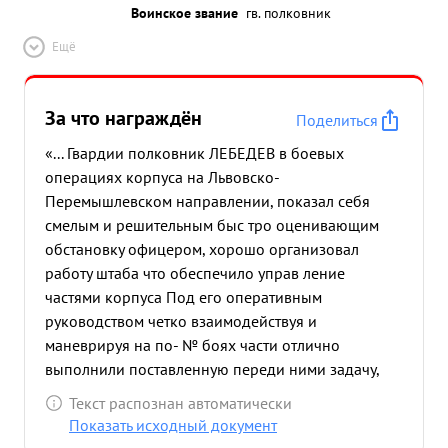
Воинское звание
гв. полковник
Ещё
За что награждён
Поделиться
«... Гвардии полковник ЛЕБЕДЕВ в боевых
операциях корпуса на Львовско-
Перемышлевском направлении, показал себя
смелым и решительным быс тро оценивающим
обстановку офицером, хорошо организовал
работу штаба что обеспечило управ ление
частями корпуса Под его оперативным
руководством четко взаимодействуя и
маневрируя на по- № боях части отлично
выполнили поставленную переди ними задачу,
что в обеспечило стремительное продвижение
Текст распознан автоматически
корпуса. подготовки период форми рования
Показать исходный документ
много уделял внимания планированию, боевой и