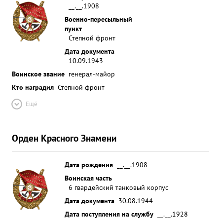
действие и проявил при этом образцы мужества и
__.__.1908
отваги. обеспечивать испошные наступатель ...»
Военно-пересыльный
пункт
Степной фронт
Дата документа
10.09.1943
Воинское звание
генерал-майор
Кто наградил
Степной фронт
Ещё
Орден Красного Знамени
Дата рождения
__.__.1908
Воинская часть
6 гвардейский танковый корпус
Дата документа
30.08.1944
Дата поступления на службу
__.__.1928