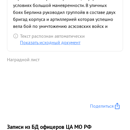
условиях большой маневренности. В уличных
боях Берлина руководил группойв в составе двух
бригад корпуса и артиллерией которая успешно
вела бой по уничтожению асэсовских войск и
сухопутных сил германской армии в городском
Текст распознан автоматически
районе виль- МЕРСДОРФ. Умело организовывал
Показать исходный документ
взаимодействие между корпусом и стрелковыми
соединениями. ...»
Наградной лист
Поделиться
Записи из БД офицеров ЦА МО РФ