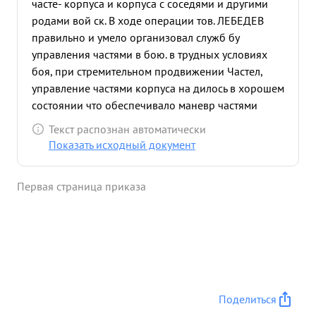
часте- корпуса и корпуса с соседями и другими
родами вой ск. В ходе операции тов. ЛЕБЕДЕВ
правильно и умело организовал служб бу
управления частями в бою. в трудных условиях
боя, при стремительном продвижении Частел,
управление частями корпуса на дилось в хорошем
состоянии что обеспечивало маневр частями
корпуса, что сыграло огромную роль в выходе
Текст распознан автоматически
корпуса и переходе немецкой границы. ...»
Показать исходный документ
Первая страница приказа
Поделиться