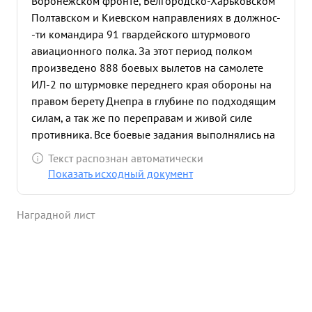
Воронежском фронте, Белгородско-Харьковском
Полтавском и Киевском направлениях в должнос-
-ти командира 91 гвардейского штурмового
авиационного полка. За этот период полком
произведено 888 боевых вылетов на самолете
ИЛ-2 по штурмовке переднего края обороны на
правом берету Днепра в глубине по подходящим
силам, а так же по переправам и живой силе
противника. Все боевые задания выполнялись на
хорошо и отлично, за что командующим
Текст распознан автоматически
Воронежским фронтом, летному составу полка об"
Показать исходный документ
явил благодарность. В результате успешных
боевых вылетов нанесен большой урон в живой
Наградной лист
силе и технике противника, уничтожено: танков
47, автомашин 343, орудий ПА - 34орудий ЗА - 24,
повозок - 26, складов с боеприпасами 7, складом
с горючим 3, цистерн с горючим 4, создано 60
очагов пожара, разрушено зданий 6, пехоты
противника 48 взводов. За это время полк имеет