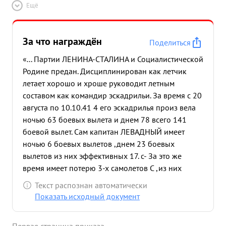
Ещё
За что награждён
Поделиться
«... Партии ЛЕНИНА-СТАЛИНА и Социалистической
Родине предан. Дисциплинирован как летчик
летает хорошо и хроше руководит летным
составом как командир эскадрильи. За время с 20
августа по 10.10.41 4 его эскадрилья произ вела
ночью 63 боевых вылета и днем 78 всего 141
боевой вылет. Сам капитан ЛЕВАДНЫЙ имеет
ночью 6 боевых вылетов ,днем 23 боевых
вылетов из них эффективных 17. с- За это же
время имеет потерю 3-х самолетов С ,из них
боевых потерь к самолета. Летая на устаревшем
Текст распознан автоматически
типе самолета Р-5, отлично выполнял задания,
Показать исходный документ
проявляя при этом мужество и отвагу. Эскадрилья
его как ночная отлично справилась со всеми