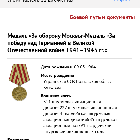
Боевой путь и документы
Медаль «За оборону Москвы»
Медаль «За
победу над Германией в Великой
Отечественной войне 1941–1945 гг.»
Дата рождения
09.03.1904
Место рождения
Украинская ССР, Полтавская обл., с.
Котельва
Воинская часть
311 штурмовая авиационная
дивизия
227 штурмовая авиационная
дивизия
4 гвардейская штурмовая
авиационная дивизия
685 штурмовой
авиационный полк
91 гвардейский
штурмовой авиационный полк
Военкомат