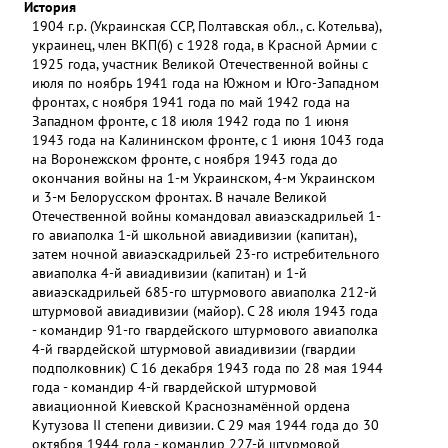
История
1904 г.р. (Украинская ССР, Полтавская обл., с. Котельва),
украинец, член ВКП(б) с 1928 года, в Красной Армии с
1925 года, участник Великой Отечественной войны с
июля по ноябрь 1941 года на Южном и Юго-Западном
фронтах, с ноября 1941 года по май 1942 года на
Западном фронте, с 18 июля 1942 года по 1 июня
1943 года на Калининском фронте, с 1 июня 1043 года
на Воронежском фронте, с ноября 1943 года до
окончания войны на 1-м Украинском, 4-м Украинском
и 3-м Белорусском фронтах. В начале Великой
Отечественной войны командовал авиаэскадрильей 1-
го авиаполка 1-й школьной авиадивизии (капитан),
затем ночной авиаэскадрильей 23-го истребительного
авиаполка 4-й авиадивизии (капитан) и 1-й
авиаэскадрильей 685-го штурмового авиаполка 212-й
штурмовой авиадивизии (майор). С 28 июля 1943 года
- командир 91-го гвардейского штурмового авиаполка
4-й гвардейской штурмовой авиадивизии (гвардии
подполковник) С 16 декабря 1943 года по 28 мая 1944
года - командир 4-й гвардейской штурмовой
авиационной Киевской Краснознамённой ордена
Кутузова II степени дивизии. С 29 мая 1944 года до 30
октября 1944 года - командир 227-й штурмовой