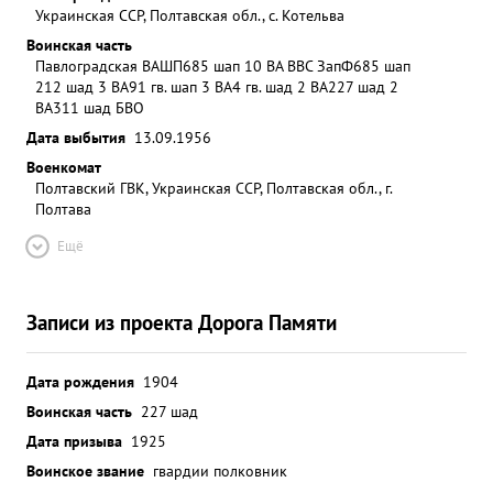
Украинская ССР, Полтавская обл., с. Котельва
Воинская часть
Павлоградская ВАШП
685 шап 10 ВА ВВС ЗапФ
685 шап
212 шад 3 ВА
91 гв. шап 3 ВА
4 гв. шад 2 ВА
227 шад 2
ВА
311 шад БВО
Дата выбытия
13.09.1956
Военкомат
Полтавский ГВК, Украинская ССР, Полтавская обл., г.
Полтава
Ещё
Записи из проекта Дорога Памяти
Дата рождения
1904
Воинская часть
227 шад
Дата призыва
1925
Воинское звание
гвардии полковник