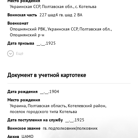
Место рождения
Украинская ССР, Полтавская обл., с. Котельва
Воинская часть
227 шад
4 гв. шад 2 ВА
Военкомат
Опошнянский РВК, Украинская ССР, Полтавская обл.,
Опошнянский р-н
Дата призыва
__.__.1925
Ещё
Документ в учетной картотеке
Дата рождения
__.__.1904
Место рождения
Украина, Полтавская область, Котелевский район,
поселок городского типа Котельва
Дата поступления на службу
__.__.1925
Воинское звание
гв. подполковник|полковник
Архив
ЦАМО