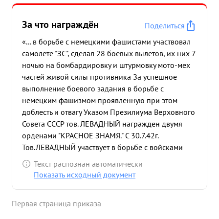
За что награждён
Поделиться
«... в борьбе с немецкими фашистами участвовал
самолете "ЗС", сделал 28 боевых вылетов, их них 7
ночью на бомбардировку и штурмовку мото-мех
частей живой силы противника За успешное
выполнение боевого задания в борьбе с
немецким фашизмом проявленную при этом
доблесть и отвагу Указом Презилиума Верховного
Совета СССР тов. ЛЕВАДНЫЙ награжден двумя
орденами "КРАСНОЕ ЗНАМЯ." С 30.7.42г.
Тов.ЛЕВАДНЫЙ участвует в борьбе с войсками
немецких фашистов на самолете ИЛ-2. Он водит
Текст распознан автоматически
группы илов на штурмовку и бомбежку вражеских
Показать исходный документ
штабов железно- дорожных станци эшелонов
мото-мех частей и живой силы противника.
Первая страница приказа
прохоров 30.7.42г. тов. ЛЕВАДНЫЙ 9 самолетами
своей эскадрильи разрушил штаб немецкой