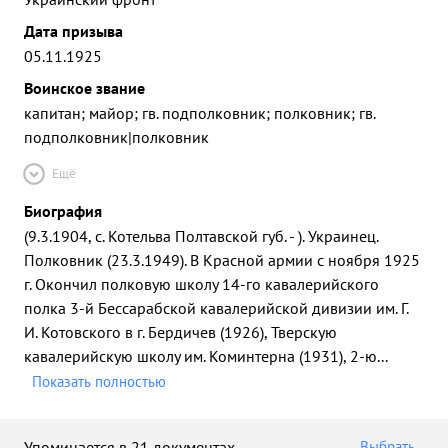
Дата призыва
05.11.1925
Воинское звание
капитан; майор; гв. подполковник; полковник; гв.
подполковник|полковник
Ещё
Биография
(9.3.1904, с. Котельва Полтавской губ. - ). Украинец.
Полковник (23.3.1949). В Красной армии с ноября 1925
г. Окончил полковую школу 14-го кавалерийского
полка 3-й Бессарабской кавалерийской дивизии им. Г.
И. Котовского в г. Бердичев (1926), Тверскую
кавалерийскую школу им. Коминтерна (1931), 2-ю
...
Показать полностью
Упоминается в 21 документах
Выбрать