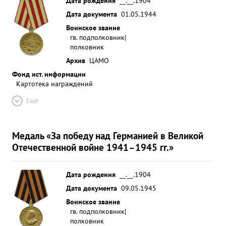
Дата рождения
__.__.1904
показал образцы отваги мужества и героизма. ...»
Дата документа
01.05.1944
Воинское звание
гв. подполковник|
полковник
Архив
ЦАМО
Фонд ист. информации
Картотека награждений
Ещё
Медаль «За победу над Германией в Великой
Отечественной войне 1941–1945 гг.»
Дата рождения
__.__.1904
Дата документа
09.05.1945
Воинское звание
гв. подполковник|
полковник