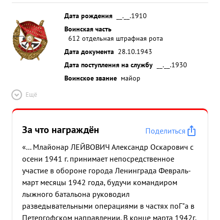
Дата рождения
__.__.1910
Воинская часть
612 отдельная штрафная рота
Дата документа
28.10.1943
Дата поступления на службу
__.__.1930
Воинское звание
майор
Ещё
За что награждён
Поделиться
«... Млайонар ЛЕЙВОВИЧ Александр Оскарович с
осени 1941 г. принимает непосредственное
участие в обороне города Ленинграда Февраль-
март месяцы 1942 года, будучи командиром
лыжного батальона руководил
разведывательными операциями в частях поГ"а в
Петергофском направлении. В конце марта 1942г.