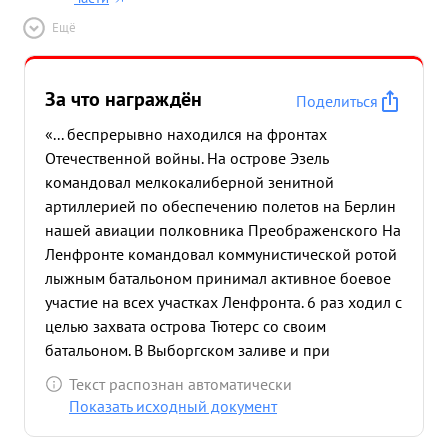
Ещё
За что награждён
Поделиться
«... беспрерывно находился на фронтах
Отечественной войны. На острове Эзель
командовал мелкокалиберной зенитной
артиллерией по обеспечению полетов на Берлин
нашей авиации полковника Преображенского На
Ленфронте командовал коммунистической ротой
лыжным батальоном принимал активное боевое
участие на всех участках Ленфронта. 6 раз ходил с
целью захвата острова Тютерс со своим
батальоном. В Выборгском заливе и при
освобождении Прибалтики участвовал более 16
Текст распознан автоматически
раз в морских десантных операциях, где
Показать исходный документ
проявлял мужество и храбрость. В ноябре 1944
года был отмечен в приказе т. Сталина за