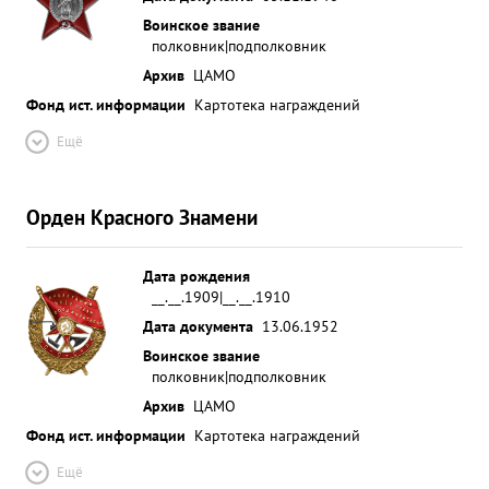
второго эшелона десанта Врезультате чего
Воинское звание
полковник|подполковник
зажатая вражеская группировка между
батальоном Лейбовича 11-го корпусом была
Архив
ЦАМО
полностью уничтожена и пленена. На поле боя
Фонд ист. информации
Картотека награждений
осталось более 800 немецких 1 солдат и
Ещё
офицеров. Таким образом поставленная перед
батальоном задача была успешно разрешена.
Батальон Лейбовича соединился 11 корпусом и
Орден Красного Знамени
горадных десантом ...»
Дата рождения
__.__.1909|__.__.1910
Дата документа
13.06.1952
Воинское звание
полковник|подполковник
Архив
ЦАМО
Фонд ист. информации
Картотека награждений
Ещё