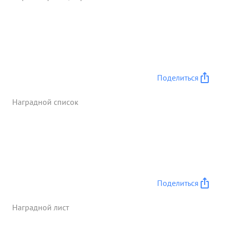
охрана военно-морских об" ектов. При
выполнении поставленных задач майор
ЛЕЙБОВИЧ А.О. проявил личное мужество и отвагу
находясь в первых рядах десантных групп. ...»
Поделиться
Наградной список
Поделиться
Наградной лист