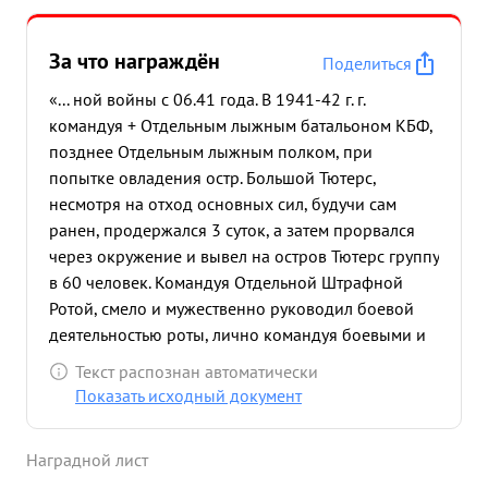
десантом Батальон Лейбовича В боях за
освобождение Прибалтики батальон под
За что награждён
Поделиться
командованием тов. Лейбович участвовал 16 раз
в морских десантных операциях где проявил
«... ной войны с 06.41 года. В 1941-42 г. г.
храбрость самоотверженность и мужество 11 раз
командуя + Отдельным лыжным батальоном КБФ,
отразил контратаки противника уничтожил более
позднее Отдельным лыжным полком, при
800 и взял в плен около 2500 немецких солдат и
попытке овладения остр. Большой Тютерс,
офицеров, при этом тов. Лейбович проявил
несмотря на отход основных сил, будучи сам
личную храбрость и героизм. ...»
ранен, продержался 3 суток, а затем прорвался
через окружение и вывел на остров Тютерс группу
в 60 человек. Командуя Отдельной Штрафной
Ротой, смело и мужественно руководил боевой
деятельностью роты, лично командуя боевыми и
развед-группам Всего из провед енных при 55
Текст распознан автоматически
Армии 34 операций лично руководил 26
Показать исходный документ
операциями, проявив при этом мужество и отвагу.
За это время убито. рагит солдат противника 953,
Наградной лист
фицеров 4 г взято в плен 3, взято трофеев: