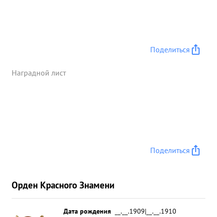
612 ОШР КБФ энергично и мужественно
выполнял боевые задачи Командования,
проявляя смелость, мужество и находчивость, за
что командованием награждено
правительственными наградами 34 человека из
Поделиться
числа рядовых, старшин и офицеров. Лично
майор ЛЕЙБОВИЧ провел 29 боевых операций из
Наградной лист
37, По- 2 казав при этом умелое руководство
подчиненными в боях и личную смелость и
мужество. ...»
Поделиться
Орден Красного Знамени
Дата рождения
__.__.1909|__.__.1910