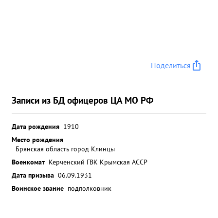
пулеметов ручных 12 автоматов 46, винтовок 11. а
томатов Суоми про- 1, гранат 130, ракет 2 и ряд
других. Уничтожено у парабеллум тивника: дзотов
43, землянок жилых 18. пушек 2 взворвано
мостов сбит 1 самолет противника МЕ-109. С
Июня 1943 через штрафную роту прошло 1450
Поделиться
человек, из них освобождено 834 чел.
награждено правительст венными наградами 46
человек. Всего ротой проведено 143 ...»
Записи из БД офицеров ЦА МО РФ
Дата рождения
1910
Место рождения
Брянская область город Клинцы
Военкомат
Керченский ГВК Крымская АССР
Дата призыва
06.09.1931
Воинское звание
подполковник