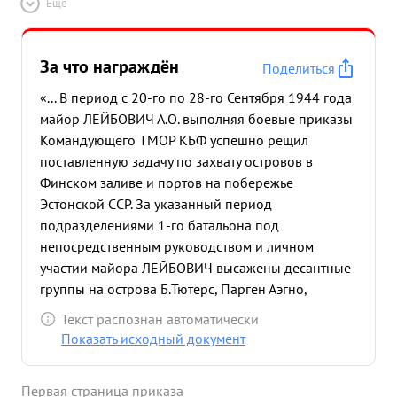
Ещё
За что награждён
Поделиться
«... В период с 20-го по 28-го Сентября 1944 года
майор ЛЕЙБОВИЧ А.О. выполняя боевые приказы
Командующего ТМОР КБФ успешно рещил
поставленную задачу по захвату островов в
Финском заливе и портов на побережье
Эстонской ССР. За указанный период
подразделениями 1-го батальона под
непосредственным руководством и личном
участии майора ЛЕЙБОВИЧ высажены десантные
группы на острова Б.Тютерс, Парген Аэгно,
Вормсисар и в портах Кунда, Таллин Локса
Текст распознан автоматически
Шалдиски. Произведено очищение их от
Показать исходный документ
противника ликвидированы пожары,
разминированы заминированные противником
Первая страница приказа
портовые минемая сооружения, ве организована