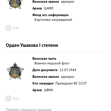
Воинское звание
адмирал
Архив
ЦАМО
Фонд ист. информации
Картотека награждений
Ещё
Орден Ушакова I степени
Воинская часть
Военно-морской флот
Дата документа
22.07.1944
Воинское звание
адмирал
Кто наградил
Президиум ВС СССР
Архив
ЦВМА
Ещё
Первая страница приказа