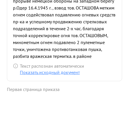
прорыве немецкой обороны на западном берегу
р.Одер 16.4.1945 г. , взвод тов. ОСТАШОВА метким
огнем содействовал подавлению огневых средств
пр-ка и успешному продвижению стрелковых
подразделений в течение 2-х час. благодаря
точной корректировке огня тов. ОСТАШОВЫМ,
минометным огнем подавлено 2 пулеметные
точки, уничтожена противотанковая пушка,
разбита вражеская термитка. в районе
Зееловских высот огнем своих минометов тов.
Текст распознан автоматически
ОСТАШОВ подавил 2 пул. точки, разрушил 2 НП
Показать исходный документ
пр-ка и подавил мин. батарею 119 мм минометов
пр-ка, чем содействовал овладению мощными
Первая страница приказа
укреплениями пр-ка на Берлинском направлении
в ходе уличных боев в Берлине тов. ОСТАШОВ
метким огнем уничтожил склад Фаустов
уничтожил пушку прямой наводки, а также За
истребил свыше 15 гитлеровских солдат.
успешное руководство ...»