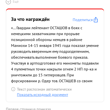
Ещё
За что награждён
Поделиться
«... Гвардии лейтенант ОСТАШОВ в боях с
немецкими захватчиками при прорыве
позиционной обороны немцев в районе
Маниохи 14-15 января 1945 года показал умение
руководить вверенным ему подразделением,
обеспечивать выполнение боевого приказа.
Участвуя в артподготовке его минометы подавили
4 пулеметных точки накрыли огнем 2 НП пр-ка и
уничтожили до 15 гитлеровцев. При
форсировании р. Одер тов. ОСТАШЕВ со своим
взводом одновременно с пехотой переправился
Текст распознан автоматически
на западный берег реки и немедленно открыл
Показать исходный документ
огонь по врагу подавив огонь противотанкового
орудия пр-ка и и тяжелого пулемета При
Первая страница приказа