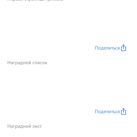
отражении контратак пр-ка огнем своих
минометов. истребил 16 немецких солдат и
офицеров. ...»
Поделиться
Наградной список
Поделиться
Наградной лист