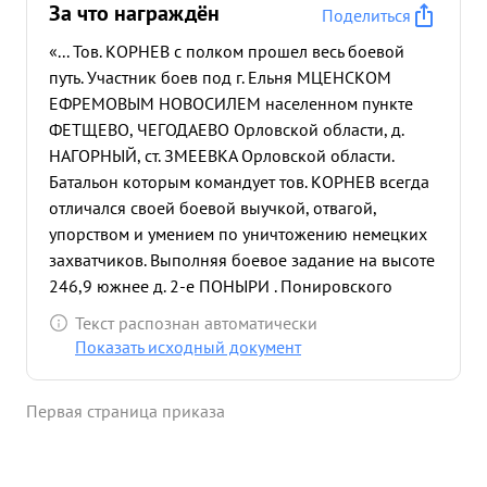
За что награждён
Поделиться
«... Тов. КОРНЕВ с полком прошел весь боевой
путь. Участник боев под г. Ельня МЦЕНСКОМ
ЕФРЕМОВЫМ НОВОСИЛЕМ населенном пункте
ФЕТЩЕВО, ЧЕГОДАЕВО Орловской области, д.
НАГОРНЫЙ, ст. ЗМЕЕВКА Орловской области.
Батальон которым командует тов. КОРНЕВ всегда
отличался своей боевой выучкой, отвагой,
упорством и умением по уничтожению немецких
захватчиков. Выполняя боевое задание на высоте
246,9 южнее д. 2-е ПОНЫРИ . Понировского
района Курской области батальон тов. КОРНЕВА
Текст распознан автоматически
отразил две атаки с превосходящими силами
Показать исходный документ
противника, где участвовал до 220 танков из
которых уничтожено 23 танка. в неравном бою с
Первая страница приказа
превосходящими силами противника личный
состав батальона проявил стойкость,/ мужество и
отвагу понеся при этом совершенно