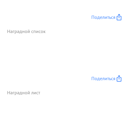
большие потери. 9 августа под деревней
МАЛЬЦЕВО того же района находясь вместе ...»
Поделиться
Наградной список
Поделиться
Наградной лист