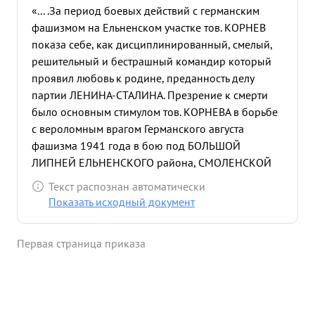
«... .За период боевых действий с германским
фашизмом на Ельненском участке тов. КОРНЕВ
показа себе, как дисциплинированный, смелый,
решительный и бестрашный командир который
проявил любовь к родине, преданность делу
партии ЛЕНИНА-СТАЛИНА. Презрение к смерти
было основным стимулом тов. КОРНЕВА в борьбе
с вероломным врагом Германского августа
фашизма 1941 года в бою под БОЛЬШОЙ
ЛИПНЕЙ ЕЛЬНЕНСКОГО района, СМОЛЕНСКОЙ
области во 2-м батальоне в самый критический
Текст распознан автоматически
момент боях когда 5-я стрелковая рота потеряла
Показать исходный документ
командный состав, рота осталась без управления,
Тов. КОРНЕВУ Было приказано своим личным
Первая страница приказа
примером восстановить положение 5 стрелковой
роты и повести ее в атаку, что тов. КОРНЕВ и
выполнил как храбрый и бесстрашный командир.
Рота была приведена в порядок и под его
руководством пошла в атаку нанося врагу