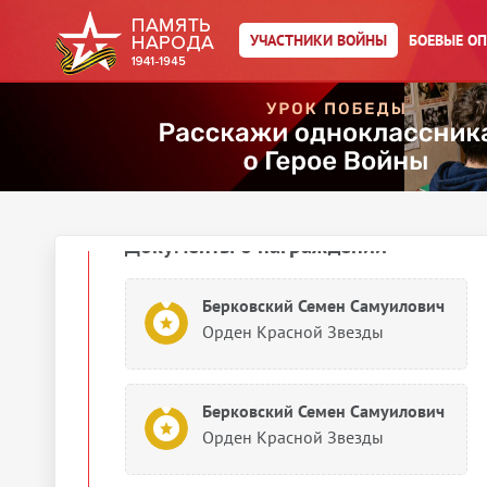
Орден Отечественной войны II
степени
УЧАСТНИКИ ВОЙНЫ
БОЕВЫЕ О
Берковский Семен Самуилович
Орден Отечественной войны II
степени
1944
Документы о награждении
Берковский Семен Самуилович
Орден Красной Звезды
Берковский Семен Самуилович
Орден Красной Звезды