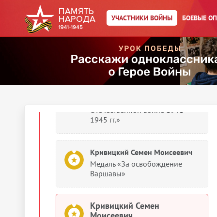
УЧАСТНИКИ ВОЙНЫ
БОЕВЫЕ О
Кривицкий Семен Моисеевич
Картотека награждений
Кривицкий Семен Моисеевич
Медаль «За победу над
Германией в Великой
Отечественной войне 1941–
1945 гг.»
Кривицкий Семен Моисеевич
Медаль «За освобождение
Варшавы»
Кривицкий Семен
Моисеевич