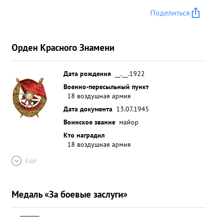
21.4.45г. действуя по центральной части гор.
Поделиться
БЕРЛИНА прицельным бомбометанием вызвал 2
больших пожара. Выполняя этот полет экипаж
преодолел большие трудности и сложность
Орден Красного Знамени
слепого полета пройдя в облаках и дожде более
час. 1 Дисциплинирован Среди личного состава
пользуется деловым авторитетом. Морально
Дата рождения
__.__.1922
устойчив Идеологически выдержан. Партии
Военно-пересыльный пункт
18 воздушная армия
ЛЕНИНА-СТАЛИНА и СОЦИАЛИСТИЧЕСКОЙ
РОДИНЕ предан. ...»
Дата документа
13.07.1945
Воинское звание
майор
Кто наградил
18 воздушная армия
Ещё
Медаль «За боевые заслуги»