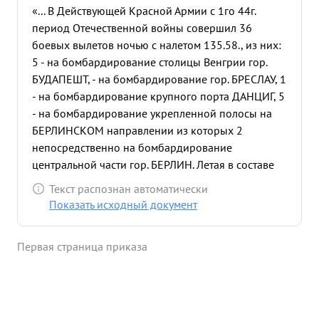
«... В Действующей Красной Армии с 1го 44г.
период Отечественной войны совершил 36
боевых вылетов ночью с налетом 135.58., из них:
5 - на бомбардирование столицы Венгрии гор.
БУДАПЕШТ, - на бомбардирование гор. БРЕСЛАУ, 1
- на бомбардирование крупного порта ДАНЦИГ, 5
- на бомбардирование укрепленной полосы на
БЕРЛИНСКОМ направлении из которых 2
непосредственно на бомбардирование
центральной части гор. БЕРЛИН. Летая в составе
экипажа: летчика - гв .мл л-та ПОПОВА, в/стрелка-
Текст распознан автоматически
радиста - гв.ст сержанта ЦИБИЗОВА, воздушного
Показать исходный документ
стрелка гв старшины ВИФЛЯНЦЕВА уничтожил: 2
ж д эшелона, взорвал 1 склад с боеприпасами, на
Первая страница приказа
аэродромах противника уничтожил 2 самолета. В
специальном отношении подготовлен отлично
Боевые задания выполняет успешно. Отлично
владеет всеми способами самолетовождения
днем, ночью и в сложных метеоусловиях. На всем