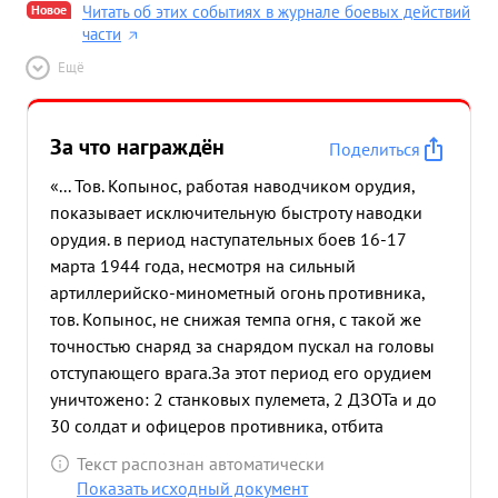
Новое
Читать об этих событиях в журнале боевых действий
части
Ещё
За что награждён
Поделиться
«... Тов. Копынос, работая наводчиком орудия,
показывает исключительную быстроту наводки
орудия. в период наступательных боев 16-17
марта 1944 года, несмотря на сильный
артиллерийско-минометный огонь противника,
тов. Копынос, не снижая темпа огня, с такой же
точностью снаряд за снарядом пускал на головы
отступающего врага.За этот период его орудием
уничтожено: 2 станковых пулемета, 2 ДЗОТа и до
30 солдат и офицеров противника, отбита
контратака противника с большими для него
Текст распознан автоматически
потерями. ...»
Показать исходный документ