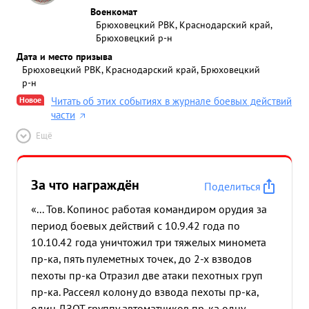
Военкомат
Брюховецкий РВК, Краснодарский край,
Брюховецкий р-н
Дата и место призыва
Брюховецкий РВК, Краснодарский край, Брюховецкий
р-н
Новое
Читать об этих событиях в журнале боевых действий
части
Ещё
За что награждён
Поделиться
«... Тов. Копинос работая командиром орудия за
период боевых действий с 10.9.42 года по
10.10.42 года уничтожил три тяжелых миномета
пр-ка, пять пулеметных точек, до 2-х взводов
пехоты пр-ка Отразил две атаки пехотных груп
пр-ка. Рассеял колону до взвода пехоты пр-ка,
один ДЗОТ группу автоматчиков пр-ка одну