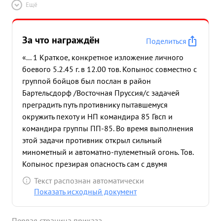
Ещё
За что награждён
Поделиться
«... 1 Краткое, конкретное изложение личного
боевого 5.2.45 г. в 12.00 тов. Копынос совместно с
группой бойцов был послан в район
Бартельсдорф /Восточная Пруссия/с задачей
преградить путь противнику пытавшемуся
окружить пехоту и НП командира 85 Гвсп и
командира группы ПП-85. Во время выполнения
этой задачи противник открыл сильный
минометный и автоматно-пулеметный огонь. Тов.
Копынос презирая опасность сам с двумя
бойцами бросился вперед на выподный рубеж,
Текст распознан автоматически
откуда открыл автоматный огонь по пулемету
Показать исходный документ
противника ведущему огонь из кли опушки леса и
заставил замолчать его, дав возможность
Первая страница приказа