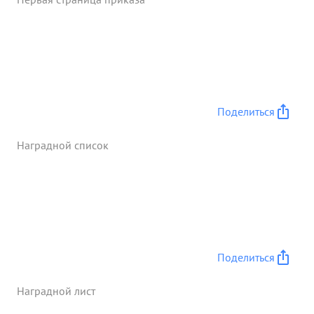
продвигаться всей группе вперед. Когда группа
достигла нп командира группы ПП-85, противник
вновь предпринял контратаку в рукопашном бою
тов. Копынос убил 2-х немцев и был сам ранен.
Однако, презирая боль и опасность продолжал
вести бой до полного отражения контратаки. ...»
Поделиться
Наградной список
Поделиться
Наградной лист