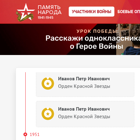
Иванов Петр Иванович
УЧАСТНИКИ ВОЙНЫ
БОЕВЫЕ О
Медаль «За победу над
Германией в Великой
Отечественной войне 1941–
1945 гг.»
1946
Документы о награждении
Иванов Петр Иванович
Орден Красной Звезды
Иванов Петр Иванович
Орден Красной Звезды
1951