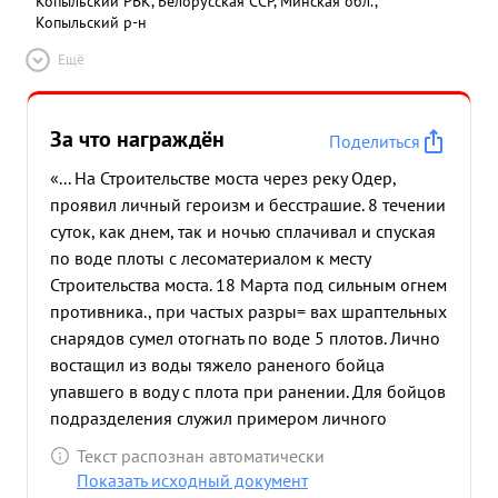
Копыльский РВК, Белорусская ССР, Минская обл.,
Копыльский р-н
Ещё
За что награждён
Поделиться
«... На Строительстве моста через реку Одер,
проявил личный героизм и бесстрашие. 8 течении
суток, как днем, так и ночью сплачивал и спуская
по воде плоты с лесоматериалом к месту
Строительства моста. 18 Марта под сильным огнем
противника., при частых разры= вах шраптельных
снарядов сумел отогнать по воде 5 плотов. Лично
востащил из воды тяжело раненого бойца
упавшего в воду с плота при ранении. Для бойцов
подразделения служил примером личного
бесстрашия. ...»
Текст распознан автоматически
Показать исходный документ