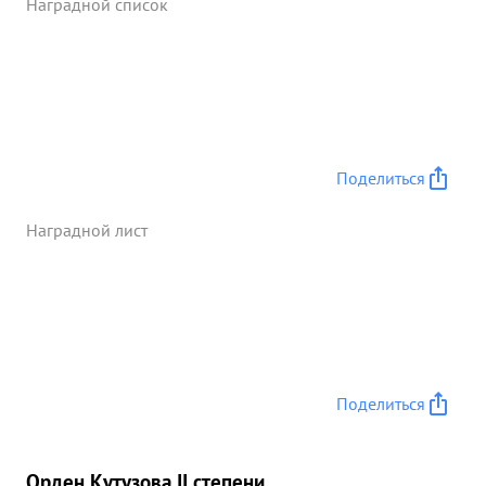
Наградной список
быстрейнее выполнение поставленных задач.
дивизии находясь в исключительно служных
условиях бездорожья успешно преодвлела
трудности и продолжает нестотупно преследовать
противника уничтожая его живую силу и технику
захватив пленных и трофеи противника. числом
противника ...»
Поделиться
Наградной лист
Поделиться
Орден Кутузова II степени