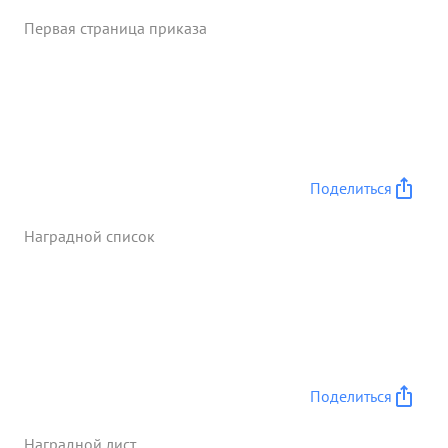
поковок на место работ, для устр-ва подезда к
Первая страница приказа
реке ВИСЛА. энергичный офицер четко
выполняющий ...»
Поделиться
Наградной список
Поделиться
Наградной лист