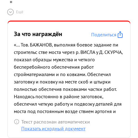
н
Ещё
За что награждён
Поделиться
«... Тов. БАЖАНОВ, выполняя боевое задание пи
строительс стве моста через р. ВИСЛА у Д. СКУРЧА,
показал образцы мужества и четкого
бесперебойного обеспечения работ
стройматериалами и по ковками. Обеспечил
заготовку и поковку на месте скоб и штырки
полностью обеспечив поковками частки работ.
Находясь постоянно в районе заготовок,
обеспечил четкую работу и подвозку деталей для
моста под постоянным возде ствием артогня и
авиации противникан, чем обеспечил бесперебо
Текст распознан автоматически
ную работу на мосту. В периоды форсирования Р.
Показать исходный документ
ВИСЛА обеспе чил своевременную доставку