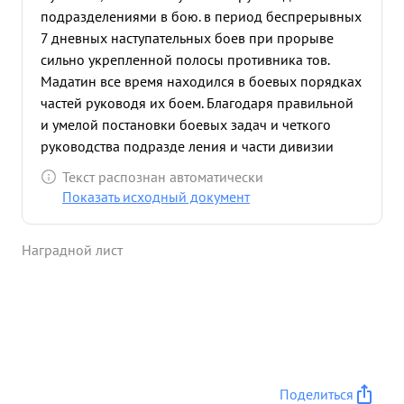
подразделениями в бою. в период беспрерывных
7 дневных наступательных боев при прорыве
сильно укрепленной полосы противника тов.
Мадатин все время находился в боевых порядках
частей руководя их боем. Благодаря правильной
и умелой постановки боевых задач и четкого
руководства подразде ления и части дивизии
своевременно выполняли все боевые приказы
Текст распознан автоматически
командования. Преследуя отступающего
Показать исходный документ
противника дивизия заняла свыше 45
населенных пунктов в том числе крупные
Наградной лист
населенные пункты: Станин, м. Стоянув, Павлув
Нестанице емружкополь м. колов, Сушно и другие.
в ночь с 17 на 18.7.44 года тов. Мадатян лично
организовал переправу наступающих частей
через р. Западный Буг. Успешно форсировав р.
Западный Буг на подручных средствах части
дивизии стремительным натиском овладели
Поделиться