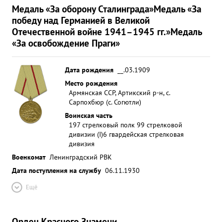
Медаль «За оборону Сталинграда»
Медаль «За
победу над Германией в Великой
Отечественной войне 1941–1945 гг.»
Медаль
«За освобождение Праги»
Дата рождения
__.03.1909
Место рождения
Армянская ССР, Артикский р-н, с.
Сарпохбюр (с. Согютли)
Воинская часть
197 стрелковый полк 99 стрелковой
дивизии (I)
6 гвардейская стрелковая
дивизия
Военкомат
Ленинградский РВК
Дата поступления на службу
06.11.1930
Ещё
Орден Красного Знамени