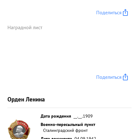
образцово и по боевому. Полк захватил высоту,
два населенных пункта уничтожил до батальона
Поделиться
пехоты противни ка и захватил: 140 солдат и
офицеров в плен. ,40 разных пулеметов 70
Наградной лист
орудий ,30 минометов,8 автомашин 13
мотоциклов склад с боеприпасами и
продовольствием разгромлено два штаба полка и
захвачено их документы. выдое Благодаря
умелом у руководству боем полк сохранил
высокую боеспособность имея незначительные
Поделиться
потери для себя. В этом бою как и в прошлых
боях товарищ МАДАТЬЯН показал
исключительную смелость, мужеством и геройство,
Орден Ленина
которое станет достоянием всего полка.
Тов.МАДАТЬЯН достоин награждения орденом
"ЛЕНИНА ...»
Дата рождения
__.__.1909
Военно-пересыльный пункт
Сталинградский фронт
Дата документа
04.09.1942