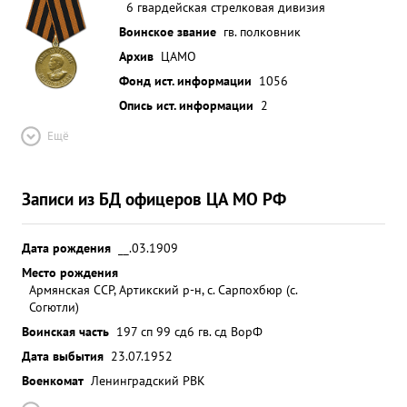
6 гвардейская стрелковая дивизия
Воинское звание
гв. полковник
Архив
ЦАМО
Фонд ист. информации
1056
Опись ист. информации
2
Ещё
Записи из БД офицеров ЦА МО РФ
Дата рождения
__.03.1909
Место рождения
Армянская ССР, Артикский р-н, с. Сарпохбюр (с.
Согютли)
Воинская часть
197 сп 99 сд
6 гв. сд ВорФ
Дата выбытия
23.07.1952
Военкомат
Ленинградский РВК