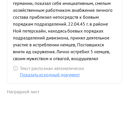
германии, показал себя инициативным, смелым
хозяйственным работником. внабжение личного
состава приблизил непосредств к боевым
порядкам подразделений. 22.04.45 г. в районе
Ной петерскайн, находясь боевых порядках
подразделений дивизиона, принял деятельное
участие в истреблении немцев, Поставшихся
внити ид окружения. Лично истребил 5 немцев,
своим мужеством и отвагой, воодушевлял
окружающих на выполнение поставленной
Текст распознан автоматически
задачи. лично эвакуировал к поля боях
Показать исходный документ
трофейный автотранспорт, раненных бойцов и
офицеров. ...»
Наградной лист