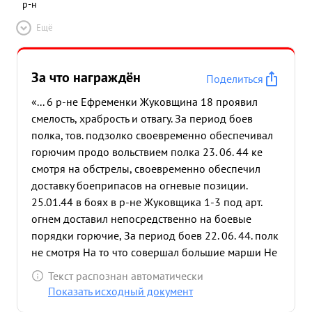
р-н
Ещё
За что награждён
Поделиться
«... 6 р-не Ефременки Жуковщина 18 проявил
смелость, храбрость и отвагу. За период боев
полка, тов. подзолко своевременно обеспечивал
горючим продо вольствием полка 23. 06. 44 ке
смотря на обстрелы, своевременно обеспечил
доставку боеприпасов на огневые позиции.
25.01.44 в боях в р-не Жуковщика 1-3 под арт.
огнем доставил непосредственно на боевые
порядки горючие, За период боев 22. 06. 44. полк
не смотря На то что совершал большие марши Не
имел переболь в обеспе чении. продовольствием.
Текст распознан автоматически
...»
Показать исходный документ