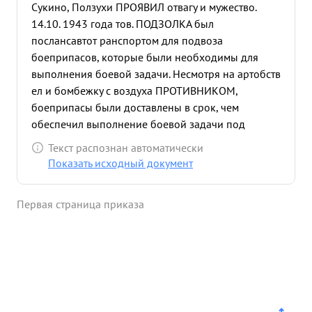
Сукино, Ползухи ПРОЯВИЛ отвагу и мужество.
14.10. 1943 года тов. ПОДЗОЛКА был
послансавтот ранспортом для подвоза
боеприпасов, которые были необходимы для
выполнения боевой задачи. Несмотря на артобств
ел и бомбежку с воздуха ПРОТИВНИКОМ,
боеприпасы были доставлены в срок, чем
обеспечил выполнение боевой задачи под
азделений полка. 29.10.1943 года тов. ПОДЗОЛКА
Текст распознан автоматически
обеспечил под азделения полка
Показать исходный документ
переобмундированием в зимнюю форму, лично
Руководя этим на боевых порядках дивизионов, в
Первая страница приказа
условиях частых и сильных огневых налетов
противника. Тов. ПОДЗОЛКА находясь с первых
дней Отечественной войны в Действующей Армии
и несмот РЯ на сложные обстановки, в срок
обеспечивал вещевым довольствием личный
состав под азделений полка. ...»