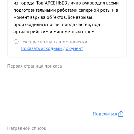
из города. Тов. АРСЕНЬЕВ лично руководил всеми
подготовительными работами саперной роты и в
момент взрыва об "ектов. Все взрывы
производились после отхода частей, под
артиллерийским и минометным огнем
противника. После выполнения задания весь
Текст распознан автоматически
состав саперной роты был выведен из города без
Показать исходный документ
потерь. Тов. АРСЕНЬЕВ Н.Г. достоин
правительственной награды орденом и КРАСНОЕ
Первая страница приказа
Знамя" ...»
Поделиться
Наградной список