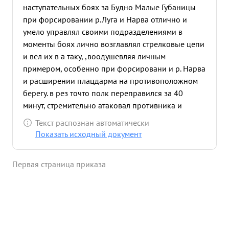
наступательных боях за Будно Малые Губаницы
при форсировании р.Луга и Нарва отлично и
умело управлял своими подразделениями в
моменты боях лично возглавлял стрелковые цепи
и вел их в а таку, ,воодушевляя личным
примером, особенно при форсировани и р. Нарва
и расширении плацдарма на противоположном
берегу. в рез точто полк переправился за 40
минут, стремительно атаковал противника и
овладел 3-мя населенными пунктами захвачено
Текст распознан автоматически
до 100 человек пленных и большие трофеи.
Показать исходный документ
Будучи ранен, Подполковник АРСЕНЬЕВ остался в
строю, продолжан руководить боевыми
Первая страница приказа
действиями полка. За отличную организ ацию и
четкое управление боевыми порядками полка в
боях за Малые губаницы. Будино при фрсиро
вании рек Луга т Нарва достоин
Правительственной награды ...»